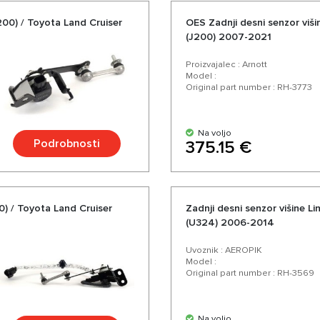
200) / Toyota Land Cruiser
OES Zadnji desni senzor viš
(J200) 2007-2021
Proizvajalec : Arnott
Model :
Original part number : RH-3773
Na voljo
Podrobnosti
375.15 €
0) / Toyota Land Cruiser
Zadnji desni senzor višine L
(U324) 2006-2014
Uvoznik : AEROPIK
Model :
Original part number : RH-3569
Na voljo