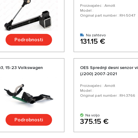
Proizvajalec : Arnott
Model :
Original part number : RH-5047
Na zahtevo
Podrobnosti
131.15 €
,Q3, 15-23 Volkswagen
OES Sprednji desni senzor v
(J200) 2007-2021
Proizvajalec : Arnott
Model :
Original part number : RH-3766
Na voljo
Podrobnosti
375.15 €