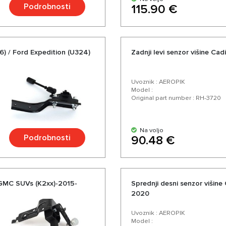
Podrobnosti
115.90 €
26) / Ford Expedition (U324)
Zadnji levi senzor višine C
Uvoznik : AEROPIK
Model :
Original part number : RH-3720
Na voljo
Podrobnosti
90.48 €
, GMC SUVs (K2xx)-2015-
Sprednji desni senzor višin
2020
Uvoznik : AEROPIK
Model :