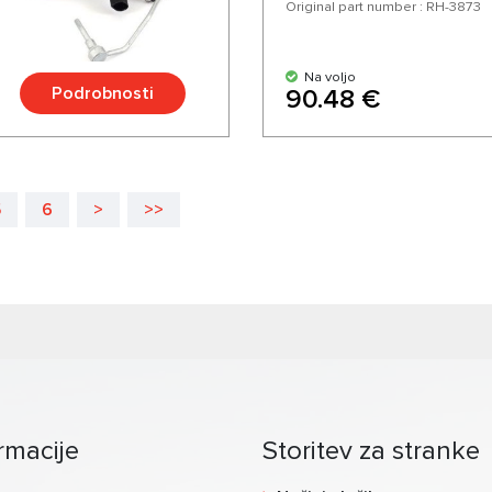
Original part number : RH-3873
Na voljo
Podrobnosti
90.48 €
5
6
>
>>
rmacije
Storitev za stranke