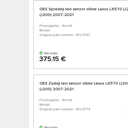
OES Sprednji levi senzor višine Lexus LX570 (J
(J200) 2007-2021
Proizvajalec : Arnott
Model :
Original part number : RH-3767
Na voljo
375.15 €
OES Zadnji levi senzor višine Lexus LX570 (J20
(J200) 2007-2021
Proizvajalec : Arnott
Model :
Original part number : RH-3774
Na voljo