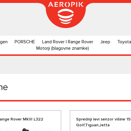
agen
PORSCHE
Land Rover | Range Rover
Jeep
Toyot
Motorji (blagovne znamke)
ine
Range Rover MKIII L322
Sprednji levi senzor višine 
Golf,Tiguan,Jetta