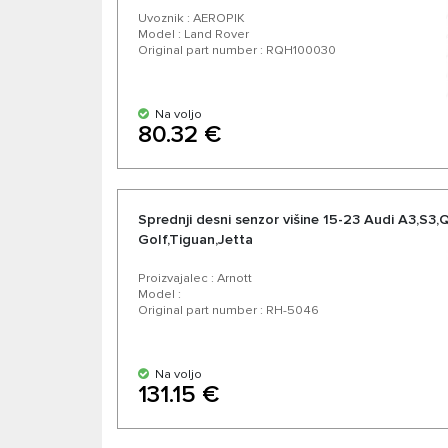
Uvoznik : AEROPIK
Model : Land Rover
Original part number : RQH100030
Na voljo
80.32 €
Sprednji desni senzor višine 15-23 Audi A3,S3
Golf,Tiguan,Jetta
Proizvajalec : Arnott
Model :
Original part number : RH-5046
Na voljo
131.15 €