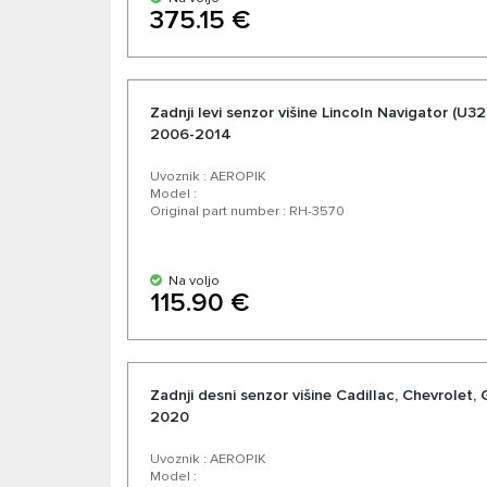
375.15 €
Zadnji levi senzor višine Lincoln Navigator (U3
2006-2014
Uvoznik : AEROPIK
Model :
Original part number : RH-3570
Na voljo
115.90 €
Zadnji desni senzor višine Cadillac, Chevrolet
2020
Uvoznik : AEROPIK
Model :