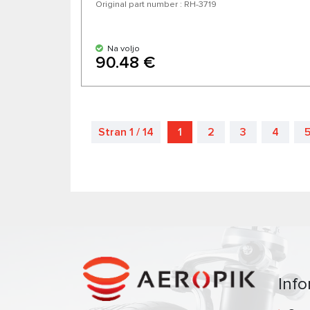
Original part number : RH-3719
Na voljo
90.48 €
Stran 1 / 14
1
2
3
4
Info