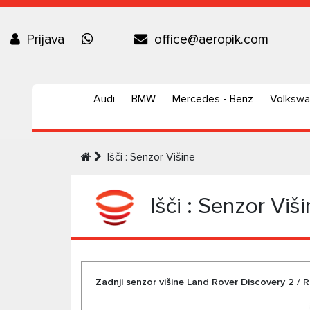
Prijava
office@aeropik.com
Audi
BMW
Mercedes - Benz
Volksw
Išči : Senzor Višine
Išči : Senzor Viš
Zadnji senzor višine Land Rover Discovery 2 / 