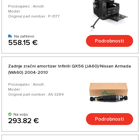
Proizvajalec : Arnott
Model :
Original part number : P-3177
Na zahtevo
Podrobnosti
558.15 €
Zadnje zračni amortizer Infiniti QX56 (JA60)/Nissan Armada
(WA60) 2004-2010
Proizvajalec : Arnott
Model :
Original part number : AS-3284
Na voljo
Podrobnosti
293.82 €