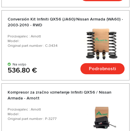
Conversión Kit Infiniti QX56 (JA60)/Nissan Armada (WA60) -
2003-2010 - RWD
Proizvajalec : Arnott
Model :
Original part number : C-3434
Na voljo
Podrobnosti
536.80 €
Kompresor za zračno vzmetenje Infiniti QX56 / Nissan
Armada - Arnott
Proizvajalec : Arnott
Model :
Original part number : P-3277