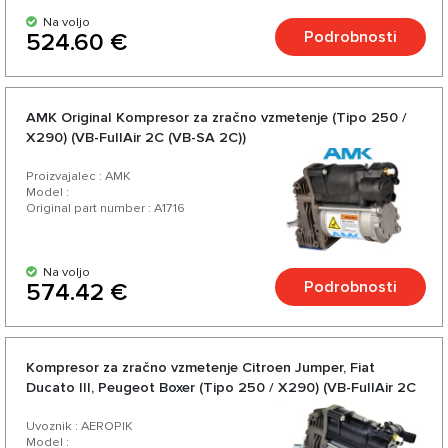
Na voljo
Podrobnosti
524.60 €
AMK Original Kompresor za zračno vzmetenje (Tipo 250 /
X290) (VB-FullAir 2C (VB-SA 2C))
Proizvajalec : AMK
Model :
Original part number : A1716
Na voljo
Podrobnosti
574.42 €
Kompresor za zračno vzmetenje Citroen Jumper, Fiat
Ducato III, Peugeot Boxer (Tipo 250 / X290) (VB-FullAir 2C
(VB-SA 2C))
Uvoznik : AEROPIK
Model :