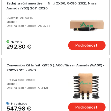
Zadnji zračni amortizer Infiniti QX56, QX80 (Z62), Nissan
Armada (Y62) 2011-2020
Uvoznik : AEROPIK
Model :
Original part number : AS-3285
Na voljo
Podrobnosti
292.80 €
Conversión Kit Infiniti QX56 (JA60)/Nissan Armada (WA60) -
2003-2015 - 4WD
Proizvajalec : Arnott
Model :
Original part number : C-3421
Na zahtevo
Podrobnosti
547.98 €