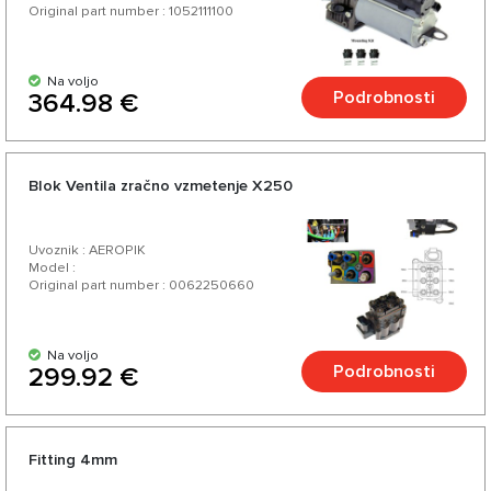
Original part number : 1052111100
Na voljo
Podrobnosti
364.98 €
Blok Ventila zračno vzmetenje X250
Uvoznik : AEROPIK
Model :
Original part number : 0062250660
Na voljo
Podrobnosti
299.92 €
Fitting 4mm