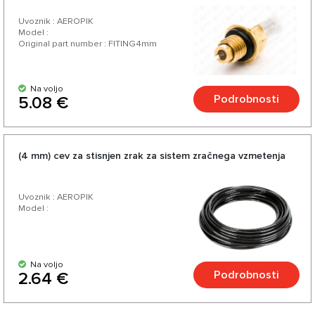
Uvoznik : AEROPIK
Model :
Original part number : FITING4mm
Na voljo
Podrobnosti
5.08 €
(4 mm) cev za stisnjen zrak za sistem zračnega vzmetenja
Uvoznik : AEROPIK
Model :
Na voljo
Podrobnosti
2.64 €