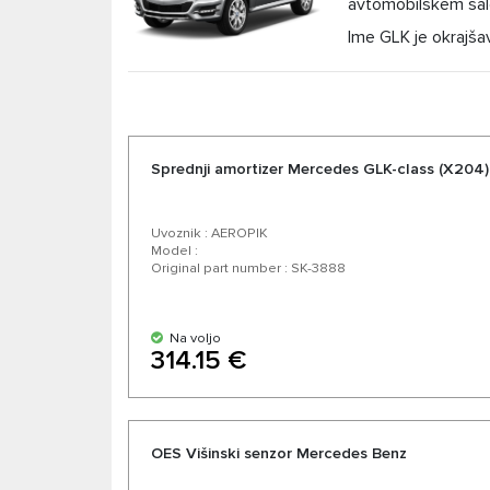
avtomobilskem sal
Ime GLK je okrajš
poimenovan po G-Wagenu ali Geländewagenu. Tako
Sprednji amortizer Mercedes GLK-class (X204)
Uvoznik : AEROPIK
Model :
Original part number : SK-3888
Na voljo
314.15 €
OES Višinski senzor Mercedes Benz