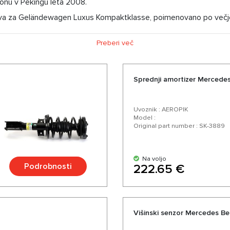
onu v Pekingu leta 2008.
ava za Geländewagen Luxus Kompaktklasse, poimenovano po večj
 je GL luksuzno usmerjena različica G, GLK pa kompaktna različ
Preberi več
Sprednji amortizer Mercede
Uvoznik : AEROPIK
Model :
Original part number : SK-3889
Na voljo
Podrobnosti
222.65 €
Višinski senzor Mercedes B