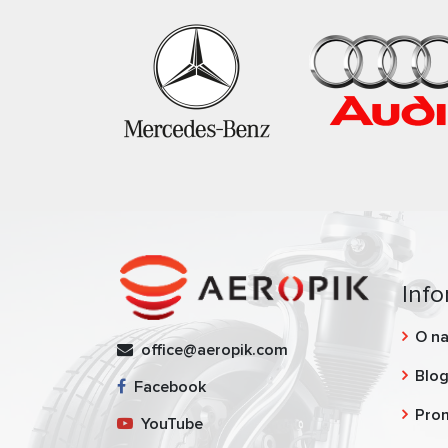
Info
O n
office@aeropik.com
Blo
Facebook
Pro
YouTube