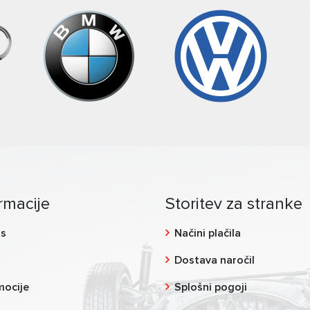
rmacije
Storitev za stranke
as
Načini plačila
g
Dostava naročil
mocije
Splošni pogoji