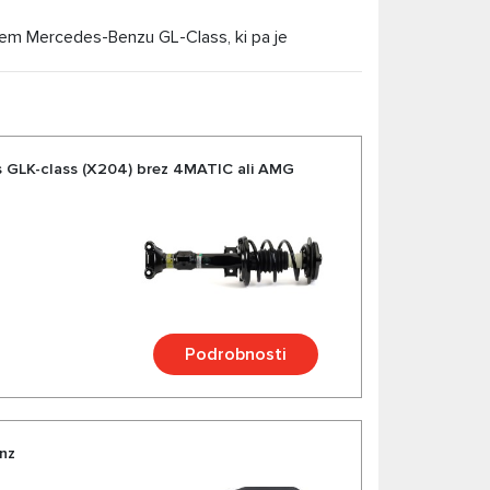
em Mercedes-Benzu GL-Class, ki pa je
ica GL.
s GLK-class (X204) brez 4MATIC ali AMG
Podrobnosti
enz