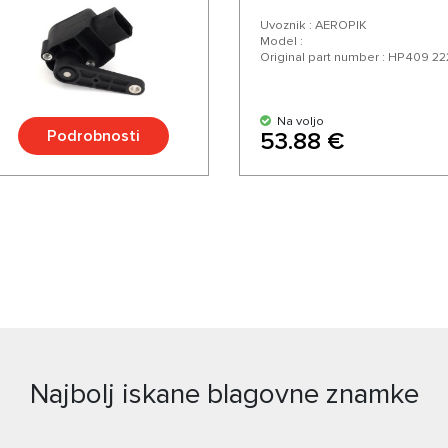
Uvoznik : AEROPIK
Model :
Original part number : HP409 22
Na voljo
Podrobnosti
53.88 €
Najbolj iskane blagovne znamke