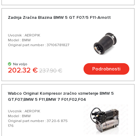
Zadnja Zračna Blazina BMW 5 GT F07/5 F11-Arnott
Uvoznik : AEROPIK
Model : BMW
Original part number : 37106781827
Na voljo
202.32 €
Podrobnosti
237.90 €
Wabco Original Kompresor zračno vzmetenje BMW 5
GT,F07,BMW 5 F11,BMW 7 F01,F02,F04
Uvoznik : AEROPIK
Model : BMW
Original part number : 37.20-6 875
176