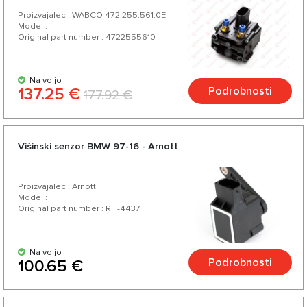
Proizvajalec : WABCO 472.255.561.0E
Model :
Original part number : 4722555610
Na voljo
137.25 €
Podrobnosti
177.92 €
Višinski senzor BMW 97-16 - Arnott
Proizvajalec : Arnott
Model :
Original part number : RH-4437
Na voljo
Podrobnosti
100.65 €