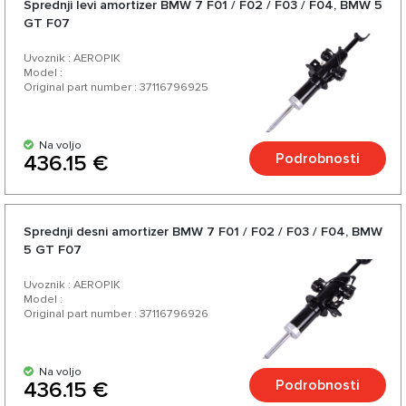
Sprednji levi amortizer BMW 7 F01 / F02 / F03 / F04, BMW 5
GT F07
Uvoznik : AEROPIK
Model :
Original part number : 37116796925
Na voljo
Podrobnosti
436.15 €
Sprednji desni amortizer BMW 7 F01 / F02 / F03 / F04, BMW
5 GT F07
Uvoznik : AEROPIK
Model :
Original part number : 37116796926
Na voljo
Podrobnosti
436.15 €