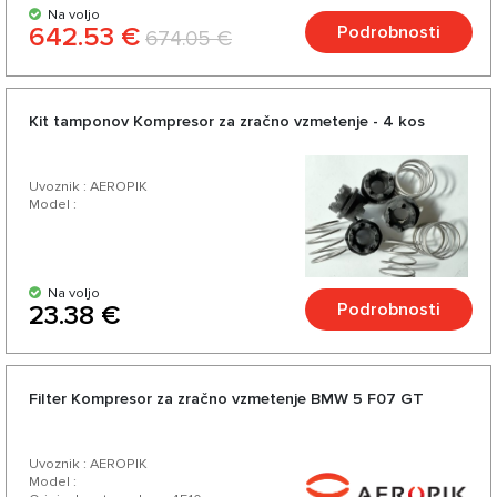
Na voljo
642.53 €
Podrobnosti
674.05 €
Kit tamponov Kompresor za zračno vzmetenje - 4 kos
Uvoznik : AEROPIK
Model :
Na voljo
Podrobnosti
23.38 €
Filter Kompresor za zračno vzmetenje BMW 5 F07 GT
Uvoznik : AEROPIK
Model :