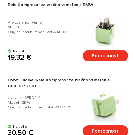
Rele Kompresor za zračno vzmetenje BMW
Proizvajalec : Vemo
Model :
Original part number : V20-71-0003
Na voljo
Podrobnosti
19.32 €
BMW Original Rele Kompresor za zračno vzmetenje-
61368373700
Uvoznik : AEROPIK
Model : BMW
Original part number : 61368373700
Na voljo
Podrobnosti
30.50 €