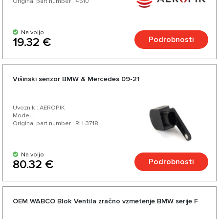
Original part number : 4510
Na voljo
Podrobnosti
19.32 €
Višinski senzor BMW & Mercedes 09-21
Uvoznik : AEROPIK
Model :
Original part number : RH-3718
Na voljo
Podrobnosti
80.32 €
OEM WABCO Blok Ventila zračno vzmetenje BMW serije F