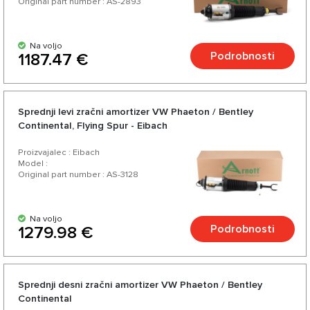
Original part number : AS-2893
Na voljo
Podrobnosti
1187.47 €
Sprednji levi zračni amortizer VW Phaeton / Bentley
Continental, Flying Spur - Eibach
Proizvajalec : Eibach
Model :
Original part number : AS-3128
Na voljo
Podrobnosti
1279.98 €
Sprednji desni zračni amortizer VW Phaeton / Bentley
Continental