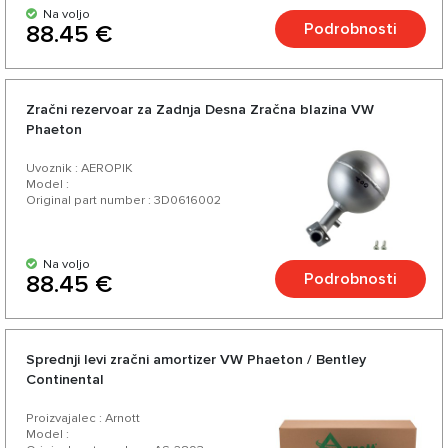
Na voljo
Podrobnosti
88.45 €
Zračni rezervoar za Zadnja Desna Zračna blazina VW
Phaeton
Uvoznik : AEROPIK
Model :
Original part number : 3D0616002
Na voljo
Podrobnosti
88.45 €
Sprednji levi zračni amortizer VW Phaeton / Bentley
Continental
Proizvajalec : Arnott
Model :