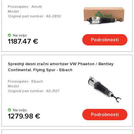
Proizvajalec : Arnott
Model :
Original part number : AS-2892
Na voljo
Podrobnosti
1187.47 €
Sprednji desni zračni amortizer VW Phaeton / Bentley
Continental, Flying Spur - Eibach
Proizvajalec : Eibach
Model :
Original part number : AS-3127
Na voljo
Podrobnosti
1279.98 €