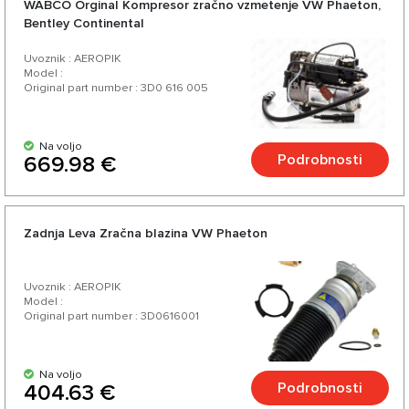
WABCO Orginal Kompresor zračno vzmetenje VW Phaeton,
Bentley Continental
Uvoznik : AEROPIK
Model :
Original part number : 3D0 616 005
Na voljo
Podrobnosti
669.98 €
Zadnja Leva Zračna blazina VW Phaeton
Uvoznik : AEROPIK
Model :
Original part number : 3D0616001
Na voljo
Podrobnosti
404.63 €