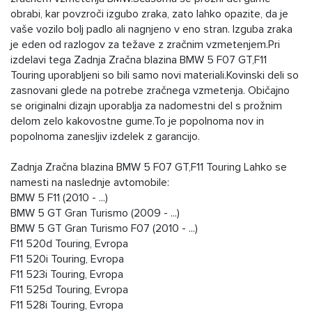
obrabi, kar povzroči izgubo zraka, zato lahko opazite, da je
vaše vozilo bolj padlo ali nagnjeno v eno stran. Izguba zraka
je eden od razlogov za težave z zračnim vzmetenjem.Pri
izdelavi tega Zadnja Zračna blazina BMW 5 F07 GT,F11
Touring uporabljeni so bili samo novi materiali.Kovinski deli so
zasnovani glede na potrebe zračnega vzmetenja. Običajno
se originalni dizajn uporablja za nadomestni del s prožnim
delom zelo kakovostne gume.To je popolnoma nov in
popolnoma zanesljiv izdelek z garancijo.
Zadnja Zračna blazina BMW 5 F07 GT,F11 Touring Lahko se
namesti na naslednje avtomobile:
BMW 5 F11 (2010 - ...)
BMW 5 GT Gran Turismo (2009 - ...)
BMW 5 GT Gran Turismo F07 (2010 - ...)
F11 520d Touring, Evropa
F11 520i Touring, Evropa
F11 523i Touring, Evropa
F11 525d Touring, Evropa
F11 528i Touring, Evropa