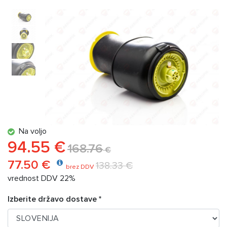
Na voljo
94.55 €
168.76
€
77.50 €
138.33 €
brez DDV
vrednost DDV 22%
Izberite državo dostave *