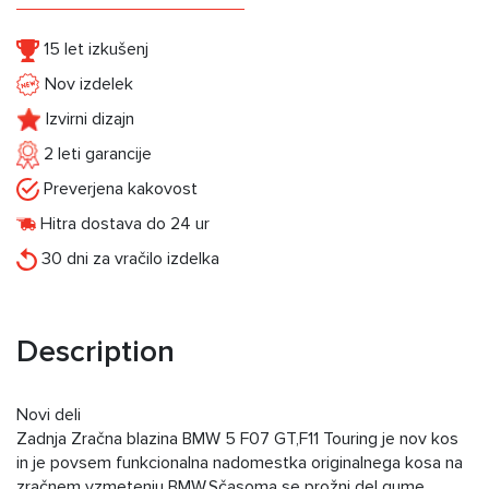
15 let izkušenj
Nov izdelek
Izvirni dizajn
2 leti garancije
Preverjena kakovost
Hitra dostava do 24 ur
30 dni za vračilo izdelka
Description
Novi deli
Zadnja Zračna blazina BMW 5 F07 GT,F11 Touring je nov kos
in je povsem funkcionalna nadomestka originalnega kosa na
zračnem vzmetenju BMW.Sčasoma se prožni del gume