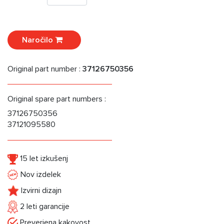
Naročilo
Original part number :
37126750356
Original spare part numbers :
37126750356
37121095580
15 let izkušenj
Nov izdelek
Izvirni dizajn
2 leti garancije
Preverjena kakovost