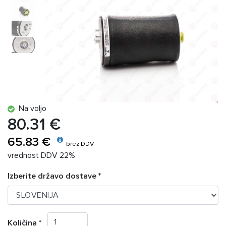
Na voljo
80.31 €
65.83 €
brez DDV
vrednost DDV 22%
Izberite državo dostave *
Količina *