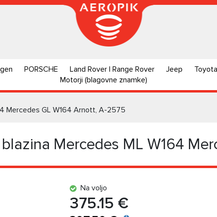
agen
PORSCHE
Land Rover | Range Rover
Jeep
Toyot
Motorji (blagovne znamke)
64 Mercedes GL W164 Arnott, A-2575
 blazina Mercedes ML W164 Mer
Na voljo
375.15 €