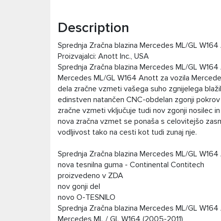
Description
Sprednja Zračna blazina Mercedes ML/GL W164
Proizvajalci: Anott Inc., USA
Sprednja Zračna blazina Mercedes ML/GL W164 A
Mercedes ML/GL W164 Anott za vozila Merced
dela zračne vzmeti vašega suho zgnijelega blaž
edinstven natančen CNC-obdelan zgonji pokrov in
zračne vzmeti vključuje tudi nov zgonji nosilec in
nova zračna vzmet se ponaša s celovitejšo zas
vodljivost tako na cesti kot tudi zunaj nje.
Sprednja Zračna blazina Mercedes ML/GL W164 A
nova tesnilna guma - Continental Contitech
proizvedeno v ZDA
nov gonji del
novo O-TESNILO
Sprednja Zračna blazina Mercedes ML/GL W164 An
Mercedes ML / GL W164 (2005-2011)