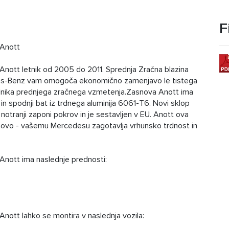
F
 Anott
nott letnik od 2005 do 2011. Sprednja Zračna blazina
es-Benz vam omogoča ekonomično zamenjavo le tistega
ilnika prednjega zračnega vzmetenja.Zasnova Anott ima
 spodnji bat iz trdnega aluminija 6061-T6. Novi sklop
 notranji zaponi pokrov in je sestavljen v EU. Anott ova
novo - vašemu Mercedesu zagotavlja vrhunsko trdnost in
nott ima naslednje prednosti:
ott lahko se montira v naslednja vozila: