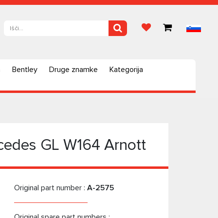
a
Bentley
Druge znamke
Kategorija
cedes GL W164 Arnott
Original part number :
A-2575
Original spare part numbers :