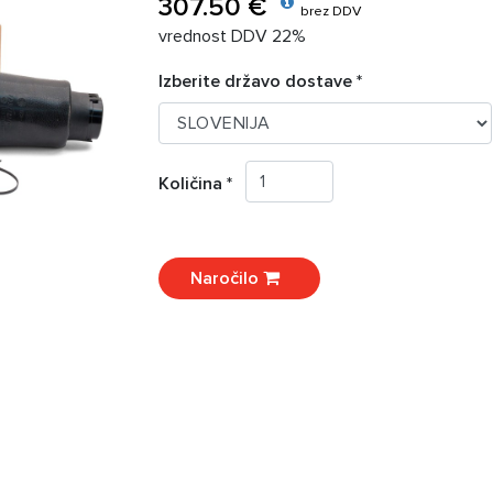
307.50 €
brez DDV
vrednost DDV 22%
Izberite državo dostave *
Količina *
Naročilo