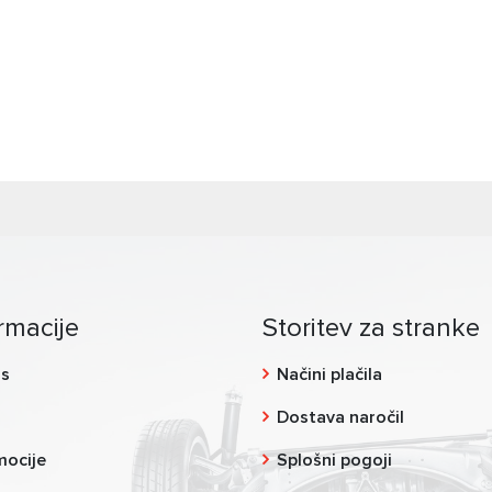
rmacije
Storitev za stranke
as
Načini plačila
g
Dostava naročil
mocije
Splošni pogoji