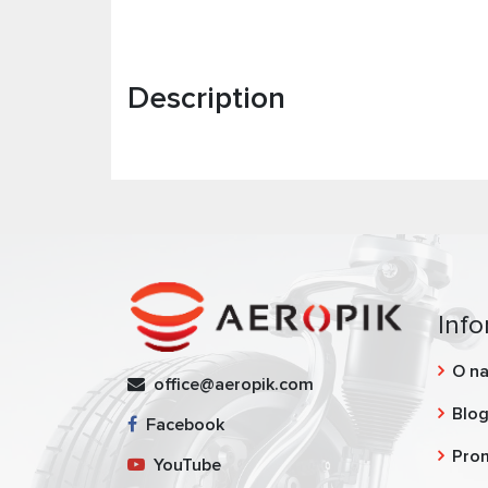
Description
Info
O n
office@aeropik.com
Blo
Facebook
Pro
YouTube