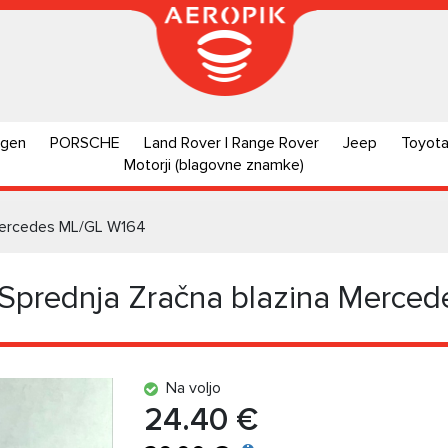
agen
PORSCHE
Land Rover | Range Rover
Jeep
Toyot
Motorji (blagovne znamke)
 Mercedes ML/GL W164
Sprednja Zračna blazina Merce
Na voljo
24.40 €