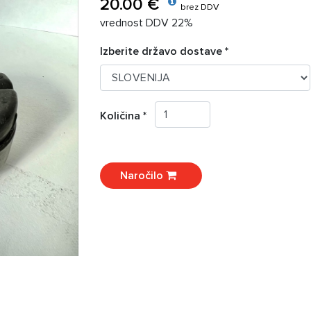
20.00 €
brez DDV
vrednost DDV 22%
Izberite državo dostave *
Količina *
Naročilo