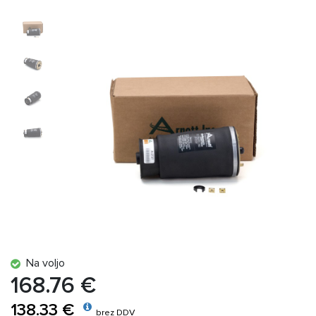
Na voljo
168.76 €
138.33 €
brez DDV