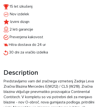
15 let izkušenj
Nov izdelek
Izvirni dizajn
2 leti garancije
Preverjena kakovost
Hitra dostava do 24 ur
30 dni za vračilo izdelka
Description
Predstavljamo vam del zračnega vzmetenj Zadnja Leva
Zračna Blazina Mercedes E(W212) / CLS (W218). Zračna
blazina vključuje pnevmatiko proizvajalca Continental
Contitech. V kompletu so vsi potrebni deli za menjavo
blazine - nov O-obroč, nova gumijasta podloga, pritrdilni