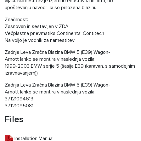
vijaki. Namestitev je izjemno enostavna in hitra, ob
upoštevanju navodil, ki so priložena blazini.
Značilnost:
Zasnovan in sestavljen v ZDA
Večplastna pnevmatika Continental Contitech
Na voljo je vodnik za namestitev
Zadnja Leva Zračna Blazina BMW 5 (E39) Wagon-
Arnott lahko se montira v naslednja vozila:
1999-2003 BMW serije 5 (šasija E39 (karavan, s samodejnim
izravnavanjem))
Zadnja Leva Zračna Blazina BMW 5 (E39) Wagon-
Arnott lahko se montira v naslednja vozila:
37121094613
37121095081
Files
Installation Manual