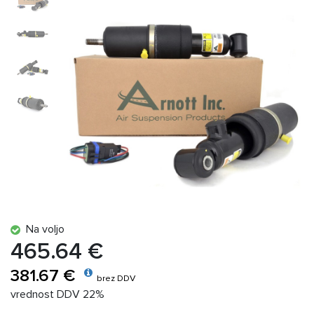
Na voljo
465.64 €
381.67 €
brez DDV
vrednost DDV 22%