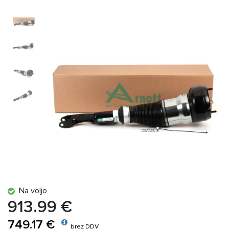
Na voljo
913.99 €
749.17 €
brez DDV