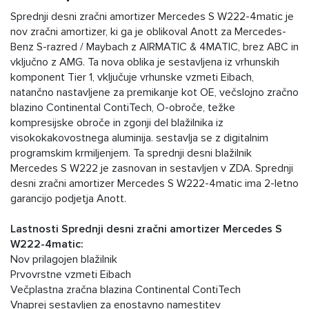
Sprednji desni zračni amortizer Mercedes S W222-4matic je
nov zračni amortizer, ki ga je oblikoval Anott za Mercedes-
Benz S-razred / Maybach z AIRMATIC & 4MATIC, brez ABC in
vključno z AMG. Ta nova oblika je sestavljena iz vrhunskih
komponent Tier 1, vključuje vrhunske vzmeti Eibach,
natančno nastavljene za premikanje kot OE, večslojno zračno
blazino Continental ContiTech, O-obroče, težke
kompresijske obroče in zgonji del blažilnika iz
visokokakovostnega aluminija. sestavlja se z digitalnim
programskim krmiljenjem. Ta sprednji desni blažilnik
Mercedes S W222 je zasnovan in sestavljen v ZDA. Sprednji
desni zračni amortizer Mercedes S W222-4matic ima 2-letno
garancijo podjetja Anott.
Lastnosti Sprednji desni zračni amortizer Mercedes S
W222-4matic:
Nov prilagojen blažilnik
Prvovrstne vzmeti Eibach
Večplastna zračna blazina Continental ContiTech
Vnaprej sestavljen za enostavno namestitev