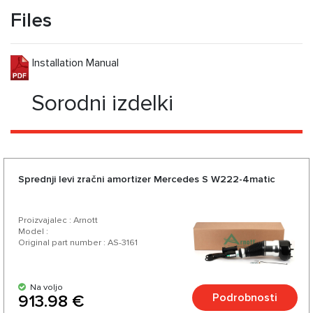
Files
Installation Manual
Sorodni izdelki
Sprednji levi zračni amortizer Mercedes S W222-4matic
Proizvajalec : Arnott
Model :
Original part number : AS-3161
Na voljo
Podrobnosti
913.98 €