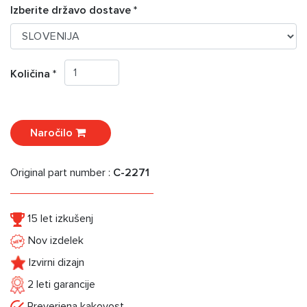
Izberite državo dostave *
Količina *
Naročilo
Original part number :
C-2271
15 let izkušenj
Nov izdelek
Izvirni dizajn
2 leti garancije
Preverjena kakovost