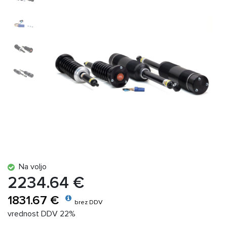
Na voljo
2234.64 €
1831.67 €
brez DDV
vrednost DDV 22%