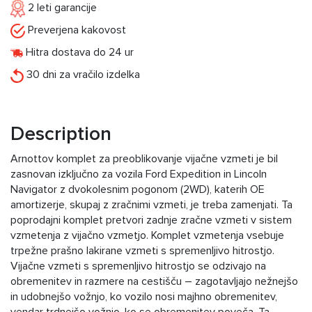
2 leti garancije
Preverjena kakovost
Hitra dostava do 24 ur
30 dni za vračilo izdelka
Description
Arnottov komplet za preoblikovanje vijačne vzmeti je bil
zasnovan izključno za vozila Ford Expedition in Lincoln
Navigator z dvokolesnim pogonom (2WD), katerih OE
amortizerje, skupaj z zračnimi vzmeti, je treba zamenjati. Ta
poprodajni komplet pretvori zadnje zračne vzmeti v sistem
vzmetenja z vijačno vzmetjo. Komplet vzmetenja vsebuje
trpežne prašno lakirane vzmeti s spremenljivo hitrostjo.
Vijačne vzmeti s spremenljivo hitrostjo se odzivajo na
obremenitev in razmere na cestišču – zagotavljajo nežnejšo
in udobnejšo vožnjo, ko vozilo nosi majhno obremenitev,