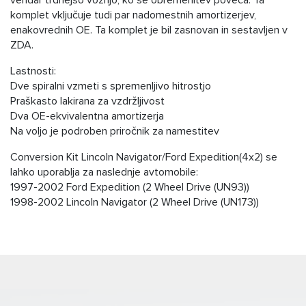
vendar trdnejšo vožnjo, ko se obremenitev poveča. Ta
komplet vključuje tudi par nadomestnih amortizerjev,
enakovrednih OE. Ta komplet je bil zasnovan in sestavljen v
ZDA.
Lastnosti:
Dve spiralni vzmeti s spremenljivo hitrostjo
Praškasto lakirana za vzdržljivost
Dva OE-ekvivalentna amortizerja
Na voljo je podroben priročnik za namestitev
Conversion Kit Lincoln Navigator/Ford Expedition(4x2) se
lahko uporablja za naslednje avtomobile:
1997-2002 Ford Expedition (2 Wheel Drive (UN93))
1998-2002 Lincoln Navigator (2 Wheel Drive (UN173))