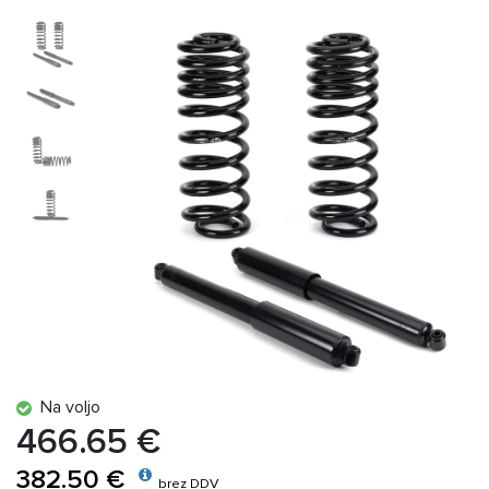
Na voljo
466.65 €
382.50 €
brez DDV