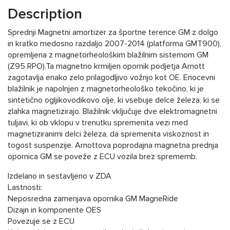
Description
Sprednji Magnetni amortizer za športne terence GM z dolgo
in kratko medosno razdaljo 2007-2014 (platforma GMT900),
opremljena z magnetorheološkim blažilnim sistemom GM
(Z95 RPO).Ta magnetno krmiljen opornik podjetja Arnott
zagotavlja enako zelo prilagodljivo vožnjo kot OE. Enocevni
blažilnik je napolnjen z magnetorheološko tekočino, ki je
sintetično ogljikovodikovo olje, ki vsebuje delce železa, ki se
zlahka magnetizirajo. Blažilnik vključuje dve elektromagnetni
tuljavi, ki ob vklopu v trenutku spremenita vezi med
magnetiziranimi delci železa, da spremenita viskoznost in
togost suspenzije. Arnottova poprodajna magnetna prednja
opornica GM se poveže z ECU vozila brez sprememb.
Izdelano in sestavljeno v ZDA
Lastnosti:
Neposredna zamenjava opornika GM MagneRide
Dizajn in komponente OES
Povezuje se z ECU