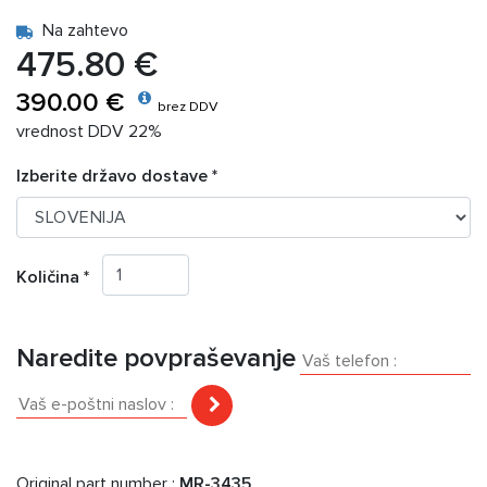
Na zahtevo
475.80 €
390.00 €
brez DDV
vrednost DDV 22%
Izberite državo dostave *
Količina *
Naredite povpraševanje
Original part number :
MR-3435