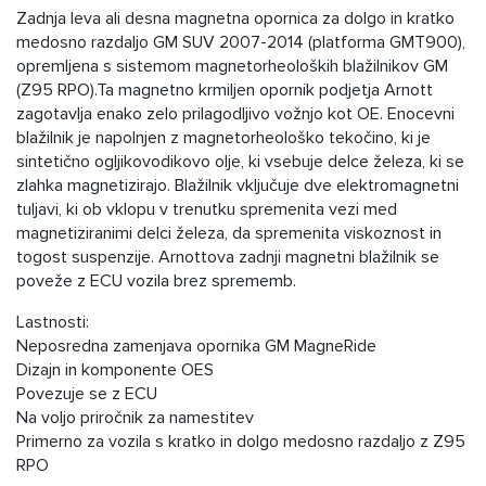
Zadnja leva ali desna magnetna opornica za dolgo in kratko
medosno razdaljo GM SUV 2007-2014 (platforma GMT900),
opremljena s sistemom magnetorheoloških blažilnikov GM
(Z95 RPO).Ta magnetno krmiljen opornik podjetja Arnott
zagotavlja enako zelo prilagodljivo vožnjo kot OE. Enocevni
blažilnik je napolnjen z magnetorheološko tekočino, ki je
sintetično ogljikovodikovo olje, ki vsebuje delce železa, ki se
zlahka magnetizirajo. Blažilnik vključuje dve elektromagnetni
tuljavi, ki ob vklopu v trenutku spremenita vezi med
magnetiziranimi delci železa, da spremenita viskoznost in
togost suspenzije. Arnottova zadnji magnetni blažilnik se
poveže z ECU vozila brez sprememb.
Lastnosti:
Neposredna zamenjava opornika GM MagneRide
Dizajn in komponente OES
Povezuje se z ECU
Na voljo priročnik za namestitev
Primerno za vozila s kratko in dolgo medosno razdaljo z Z95
RPO