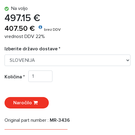
Na voljo
497.15 €
407.50 €
brez DDV
vrednost DDV 22%
Izberite državo dostave *
Količina *
Naročilo
Original part number :
MR-3436