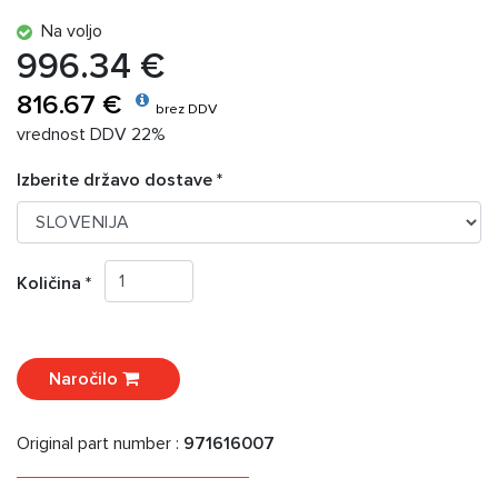
Na voljo
996.34 €
816.67 €
brez DDV
vrednost DDV 22%
Izberite državo dostave *
Količina *
Naročilo
Original part number :
971616007