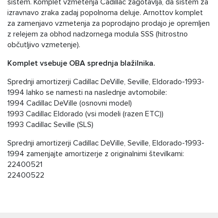
sistem. Komplet vzmetenja Cadillac zagotavlja, da sistem za
izravnavo zraka zadaj popolnoma deluje. Arnottov komplet
za zamenjavo vzmetenja za poprodajno prodajo je opremljen
z relejem za obhod nadzornega modula SSS (hitrostno
občutljivo vzmetenje).
Komplet vsebuje OBA sprednja blažilnika.
Sprednji amortizerji Cadillac DeVille, Seville, Eldorado-1993-
1994 lahko se namesti na naslednje avtomobile:
1994 Cadillac DeVille (osnovni model)
1993 Cadillac Eldorado (vsi modeli (razen ETC))
1993 Cadillac Seville (SLS)
Sprednji amortizerji Cadillac DeVille, Seville, Eldorado-1993-
1994 zamenjajte amortizerje z originalnimi številkami:
22400521
22400522