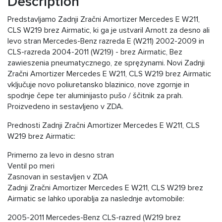
Description
Predstavljamo Zadnji Zračni Amortizer Mercedes E W211,
CLS W219 brez Airmatic, ki ga je ustvaril Arnott za desno ali
levo stran Mercedes-Benz razreda E (W211) 2002-2009 in
CLS-razreda 2004-2011 (W219) - brez Airmatic, Bez
zawieszenia pneumatycznego, ze sprężynami. Novi Zadnji
Zračni Amortizer Mercedes E W211, CLS W219 brez Airmatic
vključuje novo poliuretansko blazinico, nove zgornje in
spodnje čepe ter aluminijasto pušo / ščitnik za prah.
Proizvedeno in sestavljeno v ZDA.
Prednosti Zadnji Zračni Amortizer Mercedes E W211, CLS
W219 brez Airmatic:
Primerno za levo in desno stran
Ventil po meri
Zasnovan in sestavljen v ZDA
Zadnji Zračni Amortizer Mercedes E W211, CLS W219 brez
Airmatic se lahko uporablja za naslednje avtomobile:
2005-2011 Mercedes-Benz CLS-razred (W219 brez