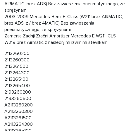
AIRMATIC, brez ADS) Bez zawieszenia pneumatycznego, ze
sprężynami
2003-2009 Mercedes-Benz E-Class (W211 brez AIRMATIC,
brez ADS, z / brez 4MATIC) Bez zawieszenia
pneumatycznego, ze sprężynami
Zamenja Zadnji Zračni Amortizer Mercedes E W211, CLS
W219 brez Airmatic z naslednjimi izvirnimi številkami:
2113260200
2113260300
2113261500
2113264300
2113265100
2113265400
2193260200
2193260500
A2113260200
A2113260300
A2113261500
A2113264300
A2113265100