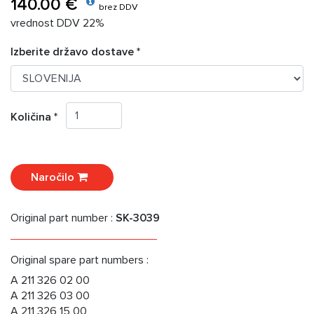
140.00 €
brez DDV
vrednost DDV 22%
Izberite državo dostave *
Količina *
Naročilo
Original part number :
SK-3039
Original spare part numbers :
A 211 326 02 00
A 211 326 03 00
A 211 326 15 00