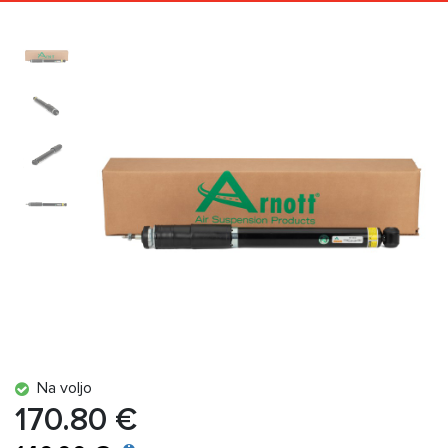
Na voljo
170.80 €