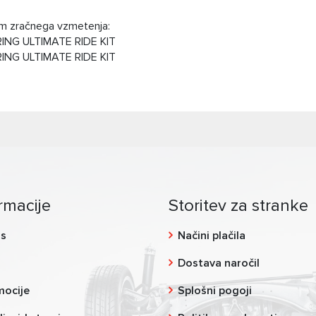
om zračnega vzmetenja:
ING ULTIMATE RIDE KIT
ING ULTIMATE RIDE KIT
rmacije
Storitev za stranke
as
Načini plačila
g
Dostava naročil
mocije
Splošni pogoji