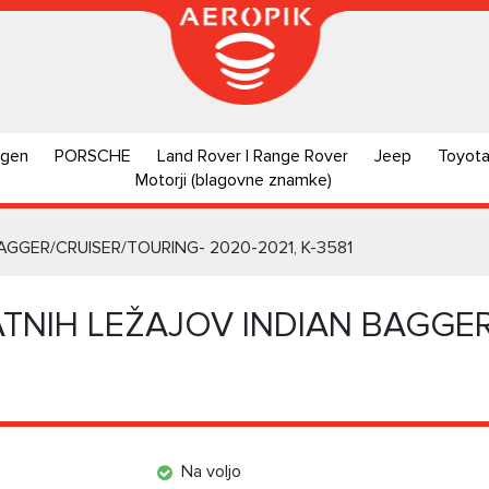
agen
PORSCHE
Land Rover | Range Rover
Jeep
Toyot
Motorji (blagovne znamke)
GGER/CRUISER/TOURING- 2020-2021, K-3581
NIH LEŽAJOV INDIAN BAGGER
Na voljo