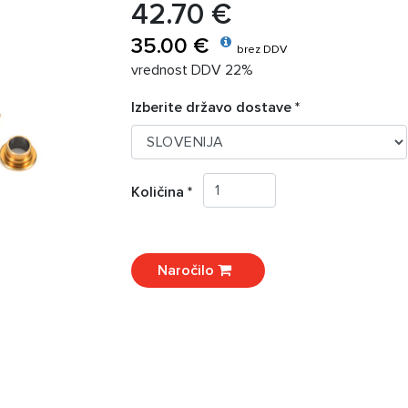
42.70 €
35.00 €
brez DDV
vrednost DDV 22%
Izberite državo dostave *
Količina *
Naročilo