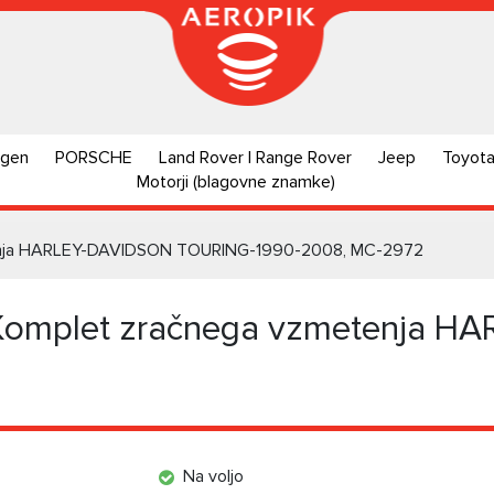
agen
PORSCHE
Land Rover | Range Rover
Jeep
Toyot
Motorji (blagovne znamke)
nja HARLEY-DAVIDSON TOURING-1990-2008, MC-2972
mplet zračnega vzmetenja H
Na voljo