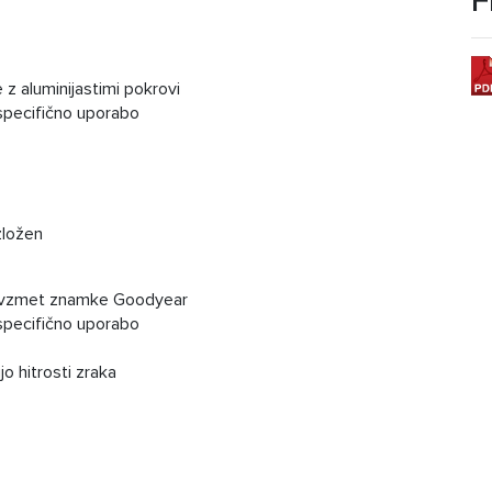
F
z aluminijastimi pokrovi
specifično uporabo
zložen
čno vzmet znamke Goodyear
specifično uporabo
jo hitrosti zraka