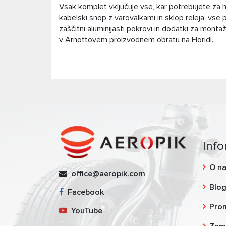
Vsak komplet vključuje vse, kar potrebujete za hi
kabelski snop z varovalkami in sklop releja, vse p
zaščitni aluminijasti pokrovi in ​​dodatki za mont
v Arnottovem proizvodnem obratu na Floridi.
Info
O n
office@aeropik.com
Blo
Facebook
Pro
YouTube