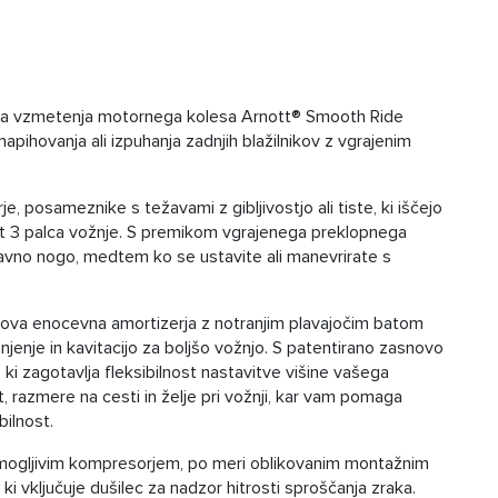
ga vzmetenja motornega kolesa Arnott® Smooth Ride
apihovanja ali izpuhanja zadnjih blažilnikov z vgrajenim
e, posameznike s težavami z gibljivostjo ali tiste, ki iščejo
ot 3 palca vožnje. S premikom vgrajenega preklopnega
i ravno nogo, medtem ko se ustavite ali manevrirate s
kova enocevna amortizerja z notranjim plavajočim batom
 penjenje in kavitacijo za boljšo vožnjo. S patentirano zasnovo
 zagotavlja fleksibilnost nastavitve višine vašega
 razmere na cesti in želje pri vožnji, kar vam pomaga
bilnost.
zmogljivim kompresorjem, po meri oblikovanim montažnim
 ki vključuje dušilec za nadzor hitrosti sproščanja zraka.