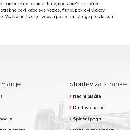
tro in brezhibno namestitev; uporabniški priročnik,
otrebne cevi, kabelske vezice, fitingi, pokrovi vijakov,
ažo. Vsak amortizer je izdelan po meri in strogo preizkušen
rmacije
Storitev za stranke
as
Načini plačila
g
Dostava naročil
mocije
Splošni pogoji