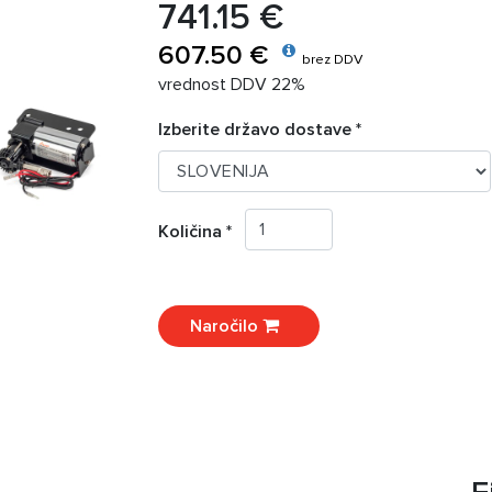
741.15 €
607.50 €
brez DDV
vrednost DDV 22%
Izberite državo dostave *
Količina *
Naročilo