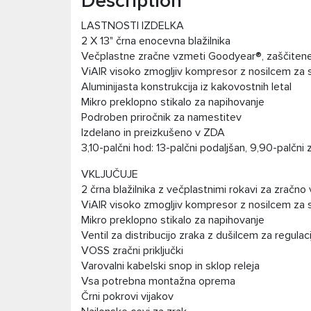
Description
LASTNOSTI IZDELKA
2 X 13" črna enocevna blažilnika
Večplastne zračne vzmeti Goodyear®, zaščitene 
ViAIR visoko zmogljiv kompresor z nosilcem za 
Aluminijasta konstrukcija iz kakovostnih letal
Mikro preklopno stikalo za napihovanje
Podroben priročnik za namestitev
Izdelano in preizkušeno v ZDA
3,10-palčni hod: 13-palčni podaljšan, 9,90-palčni 
VKLJUČUJE
2 črna blažilnika z večplastnimi rokavi za zra
ViAIR visoko zmogljiv kompresor z nosilcem za 
Mikro preklopno stikalo za napihovanje
Ventil za distribucijo zraka z dušilcem za regulaci
VOSS zračni priključki
Varovalni kabelski snop in sklop releja
Vsa potrebna montažna oprema
Črni pokrovi vijakov