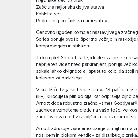
Najlonske cevi za zrak
Zaščitna najlonska deljiva statva
Kablske vezi
Podroben priročnik za namestitev
Cenovno ugoden komplet nastavljivega zračne
Series ponuja svežo, športno vožnjo in razkošje n
kompresorjem in stikalom.
Ta komplet Smooth Ride, idealen za nižje kolesarj
neprijeten videz med parkiranjem, ponuja več k
stikala lahko dvignete ali spustite kolo, da stoj
kolesom za parkiranje.
V središču tega sistema sta dva 13-palčna duši
(IFP), ki ločujeta plin od olja, kar odpravlja oljno
Arnott doda robustno zračno vzmet Goodyear®, ki
zadnjega vzmetenja glede na vašo težo, velikost,
zagotoviti varnost z izboljšanim nadzorom in sta
Arnott združuje vaše amortizerje z majhnim, a 
nosilcem in blokom ventilov za distribucijo zraka,