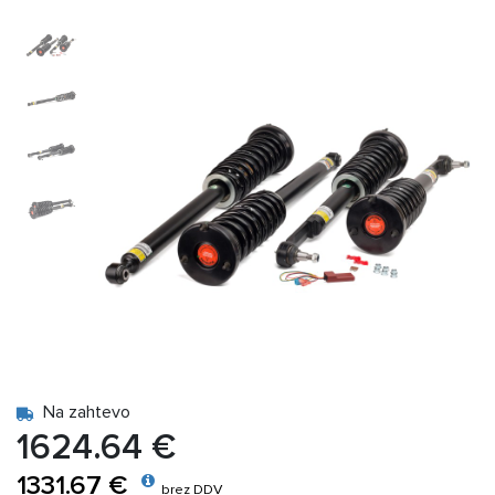
Na zahtevo
1624.64 €
1331.67 €
brez DDV