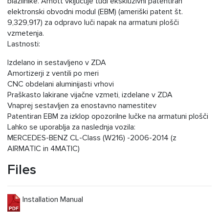
blažilnike. Arnott vključuje tudi ekskluzivni patentiran
elektronski obvodni modul (EBM) (ameriški patent št.
9,329,917) za odpravo luči napak na armatuni plošči
vzmetenja.
Lastnosti:
Izdelano in sestavljeno v ZDA
Amortizerji z ventili po meri
CNC obdelani aluminijasti vrhovi
Praškasto lakirane vijačne vzmeti, izdelane v ZDA
Vnaprej sestavljen za enostavno namestitev
Patentiran EBM za izklop opozorilne lučke na armatuni plošči
Lahko se uporablja za naslednja vozila:
MERCEDES-BENZ CL-Class (W216) -2006-2014 (z
AIRMATIC in 4MATIC)
Files
Installation Manual