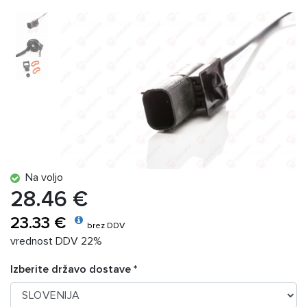
Na voljo
28.46 €
23.33 €
brez DDV
vrednost DDV 22%
Izberite državo dostave *