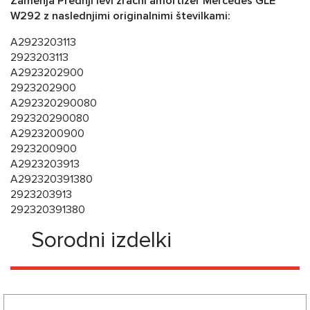
Zamenja Prednji levi zračni amortizer Mercedes GLE
W292 z naslednjimi originalnimi številkami:
A2923203113
2923203113
A2923202900
2923202900
A292320290080
292320290080
A2923200900
2923200900
A2923203913
A292320391380
2923203913
292320391380
Sorodni izdelki