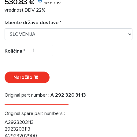
530.83 €
brez DDV
vrednost DDV 22%
Izberite državo dostave *
Količina *
Naročilo
Original part number :
A 292 320 31 13
Original spare part numbers :
A2923203113
2923203113
A2923202900