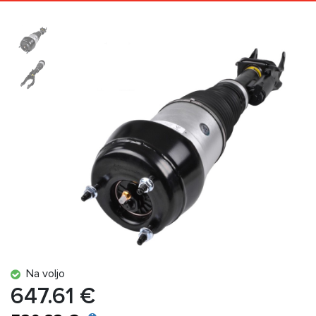
Na voljo
647.61 €