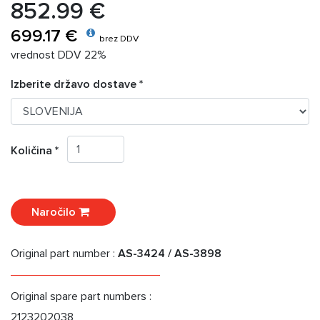
852.99 €
699.17 €
brez DDV
vrednost DDV 22%
Izberite državo dostave *
Količina *
Naročilo
Original part number :
AS-3424 / AS-3898
Original spare part numbers :
2123202038