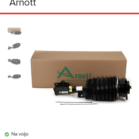
Arnott
Na voljo