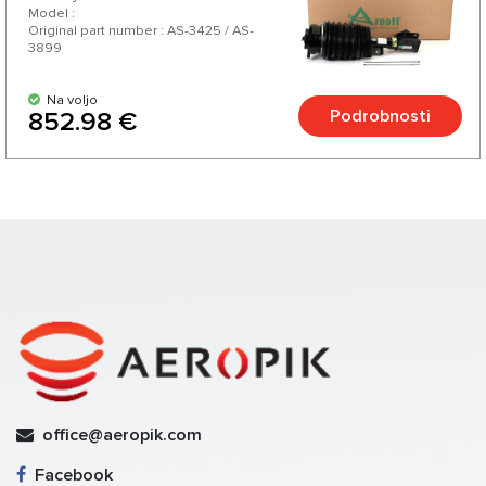
Model :
Original part number : AS-3425 / AS-
3899
Na voljo
Podrobnosti
852.98 €
office@aeropik.com
Facebook