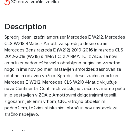
30 dni za vračilo izdelka
Description
Sprednji desni zračni amortizer Mercedes E W212, Mercedes
CLS W218 4Matic - Arnott, za sprednjo desno stran
Mercedes Benz razreda E (W212) 2010-2016 in razreda CLS
2012-2018 (W218) s 4MATIC, z AIRMATIC, z ADS. Ta novi
amortizer nadomešča vašo obrabljeno originalno vzmetno
nogo in ima nov, po meri nastavljen amortizer, zasnovan za
udobno in odzivno vožnjo. Sprednji desni zračni amortizer
Mercedes E W212, Mercedes CLS W218 4Matic vključuje
novo Continental ContiTech večslojno zračno vzmetno pušo
in je sestavljen v ZDA z Arnottovimi dolgotrajnimi tesnili,
žigosanim jeklenim vrhom, CNC-strojno obdelanim
podnožjem, težkimi stiskalnimi obroči in nov nastavek za
zračno napeljavo.