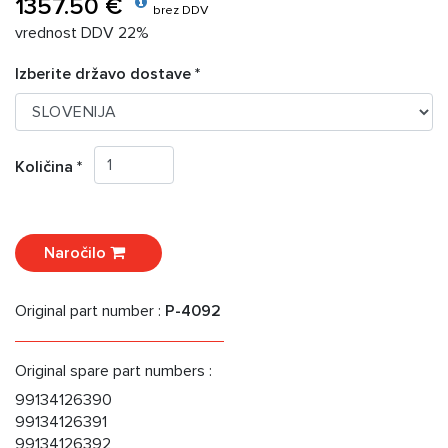
1357.50 €
brez DDV
vrednost DDV 22%
Izberite državo dostave *
Količina *
Naročilo
Original part number :
P-4092
Original spare part numbers :
99134126390
99134126391
99134126392