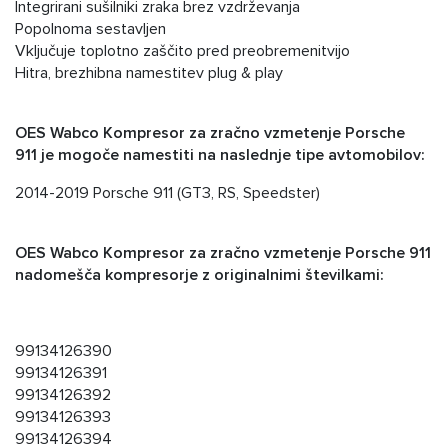
Integrirani sušilniki zraka brez vzdrževanja
Popolnoma sestavljen
Vključuje toplotno zaščito pred preobremenitvijo
Hitra, brezhibna namestitev plug & play
OES Wabco Kompresor za zračno vzmetenje Porsche
911
je mogoče namestiti na naslednje tipe avtomobilov:
2014-2019 Porsche 911 (GT3, RS, Speedster)
OES Wabco Kompresor za zračno vzmetenje Porsche 911
nadomešča kompresorje z originalnimi številkami:
99134126390
99134126391
99134126392
99134126393
99134126394