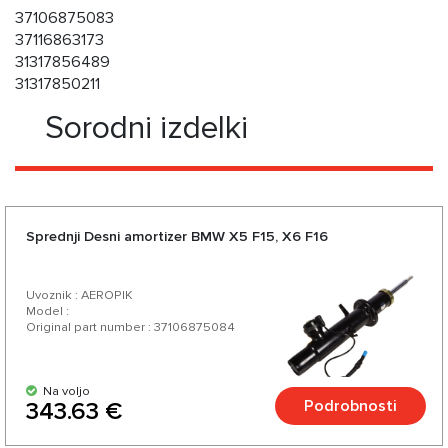
37106875083
37116863173
31317856489
31317850211
Sorodni izdelki
Sprednji Desni amortizer BMW X5 F15, X6 F16
Uvoznik : AEROPIK
Model :
Original part number : 37106875084
Na voljo
Podrobnosti
343.63 €