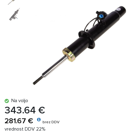
Na voljo
343.64 €
281.67 €
brez DDV
vrednost DDV 22%