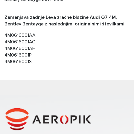
Zamenjava zadnje Leva zračne blazine Audi Q7 4M,
Bentley Bentayga z naslednjimi originalnimi številkami:
4M0616001AA
4M0616001AC
4M0616001AH
4M0616001P
4M0616001S