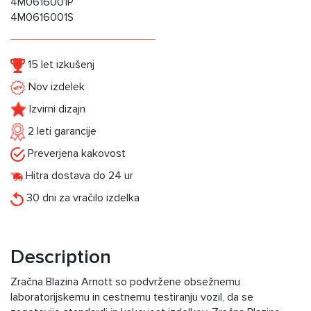
4M0616001P
4M0616001S
15 let izkušenj
Nov izdelek
Izvirni dizajn
2 leti garancije
Preverjena kakovost
Hitra dostava do 24 ur
30 dni za vračilo izdelka
Description
Zračna Blazina Arnott so podvržene obsežnemu
laboratorijskemu in cestnemu testiranju vozil, da se