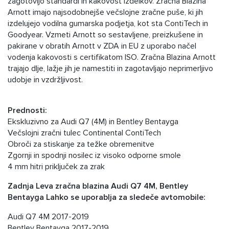
zagotovijo standardi in kakovost izdelkov. Zračna Blazina
Arnott imajo najsodobnejše večslojne zračne puše, ki jih
izdelujejo vodilna gumarska podjetja, kot sta ContiTech in
Goodyear. Vzmeti Arnott so sestavljene, preizkušene in
pakirane v obratih Arnott v ZDA in EU z uporabo načel
vodenja kakovosti s certifikatom ISO. Zračna Blazina Arnott
trajajo dlje, lažje jih je namestiti in zagotavljajo neprimerljivo
udobje in vzdržljivost.
Prednosti:
Ekskluzivno za Audi Q7 (4M) in Bentley Bentayga
Večslojni zračni tulec Continental ContiTech
Obroči za stiskanje za težke obremenitve
Zgornji in spodnji nosilec iz visoko odporne smole
4 mm hitri priključek za zrak
Zadnja Leva zračna blazina Audi Q7 4M, Bentley
Bentayga Lahko se uporablja za sledeče avtomobile:
Audi Q7 4M 2017-2019
Bentley Bentayga 2017-2019