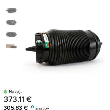
Na voljo
373.11 €
305.83 €
brez DDV