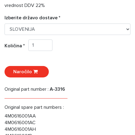
vrednost DDV 22%
Izberite državo dostave *
Količina *
Naročilo
Original part number :
A-3316
Original spare part numbers :
4M0616001AA
4M0616001AC
4M0616001AH