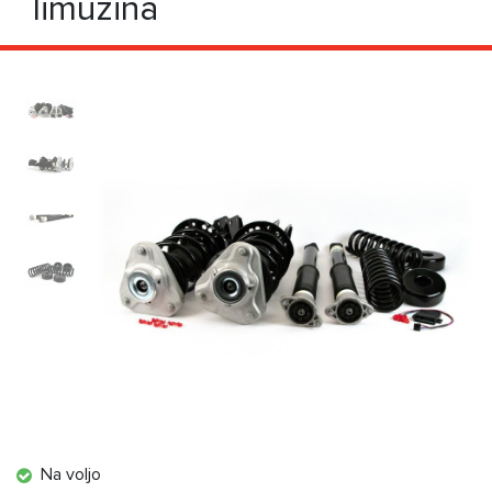
limuzina
Na voljo