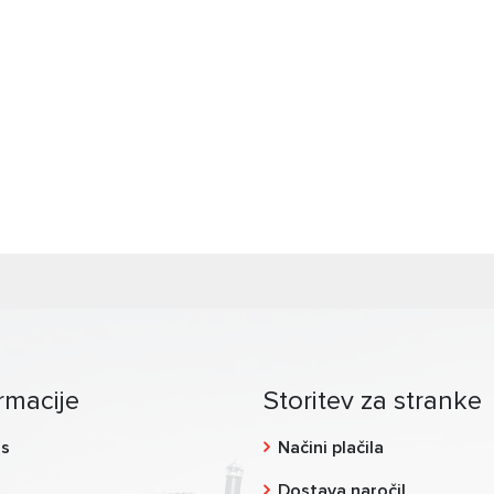
rmacije
Storitev za stranke
as
Načini plačila
g
Dostava naročil