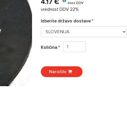
4.17 €
brez DDV
vrednost DDV 22%
Izberite državo dostave *
Količina *
Naročilo