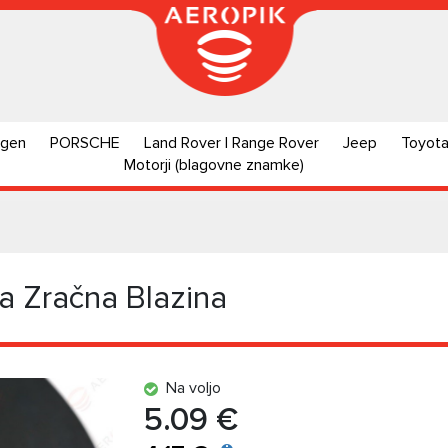
agen
PORSCHE
Land Rover | Range Rover
Jeep
Toyot
Motorji (blagovne znamke)
a Zračna Blazina
Na voljo
5.09 €