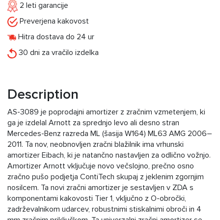
2 leti garancije
Preverjena kakovost
Hitra dostava do 24 ur
30 dni za vračilo izdelka
Description
AS-3089 je poprodajni amortizer z zračnim vzmetenjem, ki
ga je izdelal Arnott za sprednjo levo ali desno stran
Mercedes-Benz razreda ML (šasija W164) ML63 AMG 2006–
2011. Ta nov, neobnovljen zračni blažilnik ima vrhunski
amortizer Eibach, ki je natančno nastavljen za odlično vožnjo.
Amortizer Arnott vključuje novo večslojno, prečno osno
zračno pušo podjetja ContiTech skupaj z jeklenim zgornjim
nosilcem. Ta novi zračni amortizer je sestavljen v ZDA s
komponentami kakovosti Tier 1, vključno z O-obročki,
zadrževalnikom udarcev, robustnimi stiskalnimi obroči in 4