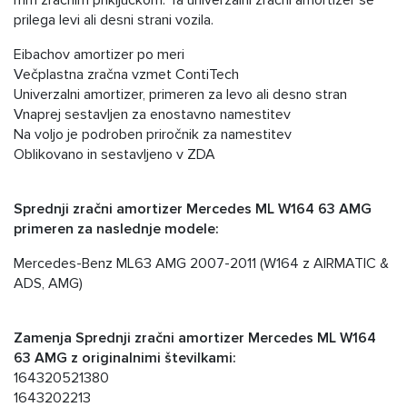
mm zračnim priključkom. Ta univerzalni zračni amortizer se
prilega levi ali desni strani vozila.
Eibachov amortizer po meri
Večplastna zračna vzmet ContiTech
Univerzalni amortizer, primeren za levo ali desno stran
Vnaprej sestavljen za enostavno namestitev
Na voljo je podroben priročnik za namestitev
Oblikovano in sestavljeno v ZDA
Sprednji zračni amortizer Mercedes ML W164 63 AMG
primeren za naslednje modele:
Mercedes-Benz ML63 AMG 2007-2011 (W164 z AIRMATIC &
ADS, AMG)
Zamenja Sprednji zračni amortizer Mercedes ML W164
63 AMG z originalnimi številkami:
164320521380
1643202213