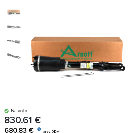
Na voljo
830.61 €
680.83 €
brez DDV