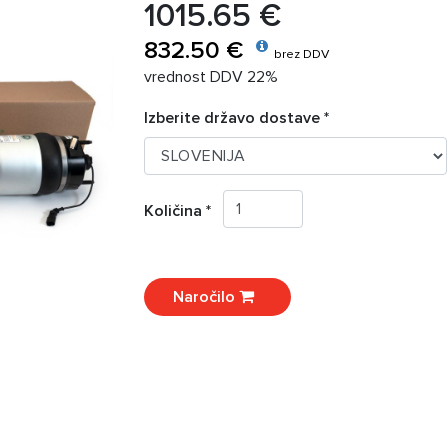
1015.65 €
832.50 €
brez DDV
vrednost DDV 22%
Izberite državo dostave *
Količina *
Naročilo