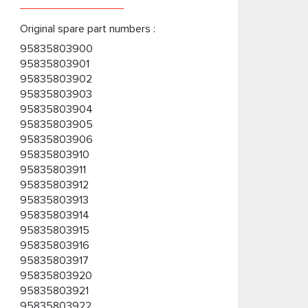
Original spare part numbers :
95835803900
95835803901
95835803902
95835803903
95835803904
95835803905
95835803906
95835803910
95835803911
95835803912
95835803913
95835803914
95835803915
95835803916
95835803917
95835803920
95835803921
95835803922