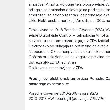
amortizer Arnotts vključuje tehnologijo eRide, A
prilagaja za optimalno delovanje na podlagi natan
amortizerji so strogo testirani, da prenesejo e
cikle. Elektronski amortizerji Arnotts so 100% no
Ekskluzivno za 10-18 Porsche Cayenne (92A), V
eRide Digital Ride Control – tehnologija Arnotts
Nov elektronski amortizer, ki ga je v ZDA izdelal
Elektronsko se prilagaja za optimalno delovanje
Neposredna OE zamenjava za elektronske amorti
Obširno preizkušeno, da se zagotovi pravilno del
Ustreza SPREDNJI levi strani
Oblikovano in sestavljeno v ZDA
Prednji levi elektronski amortizer Porsche C
naslednje avtomobile:
Porsche Cayenne 2010-2018 (šasija 92A)
2010-2018 VW Touareg II (podvozje 7P5/7P6)