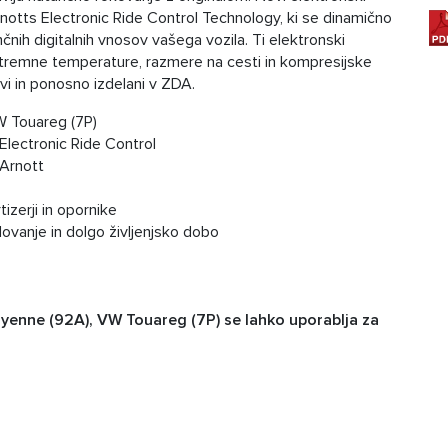
rnotts Electronic Ride Control Technology, ki se dinamično
čnih digitalnih vnosov vašega vozila. Ti elektronski
kstremne temperature, razmere na cesti in kompresijske
vi in ponosno izdelani v ZDA.
W Touareg (7P)
 Electronic Ride Control
 Arnott
zerji in opornike
ovanje in dolgo življenjsko dobo
ayenne (92A), VW Touareg (7P) se lahko uporablja za