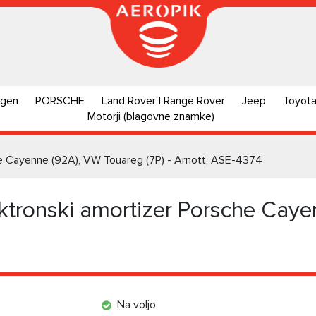
agen
PORSCHE
Land Rover | Range Rover
Jeep
Toyot
Motorji (blagovne znamke)
che Cayenne (92A), VW Touareg (7P) - Arnott, ASE-4374
ektronski amortizer Porsche Cay
Na voljo