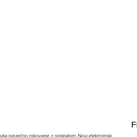
F
vlja natančno rokovanje z originalom. Novi elektronski