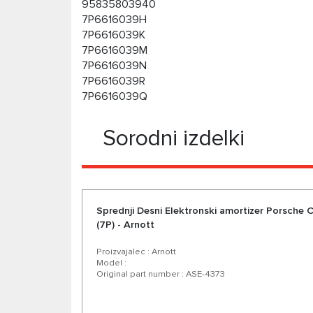
95835803940
7P6616039H
7P6616039K
7P6616039M
7P6616039N
7P6616039R
7P6616039Q
Sorodni izdelki
Sprednji Desni Elektronski amortizer Porsche
(7P) - Arnott
Proizvajalec : Arnott
Model :
Original part number : ASE-4373