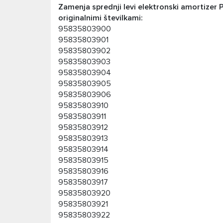
Zamenja sprednji levi elektronski amortizer
originalnimi številkami:
95835803900
95835803901
95835803902
95835803903
95835803904
95835803905
95835803906
95835803910
95835803911
95835803912
95835803913
95835803914
95835803915
95835803916
95835803917
95835803920
95835803921
95835803922