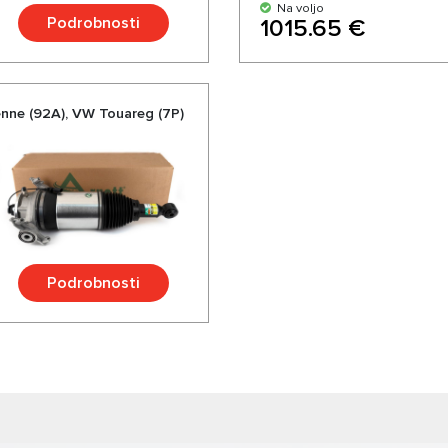
Na voljo
Podrobnosti
1015.65 €
enne (92A), VW Touareg (7P)
Podrobnosti