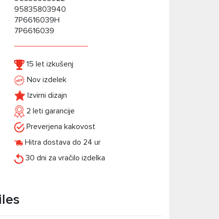
95835803940
7P6616039H
7P6616039
15 let izkušenj
Nov izdelek
Izvirni dizajn
2 leti garancije
Preverjena kakovost
Hitra dostava do 24 ur
30 dni za vračilo izdelka
iles