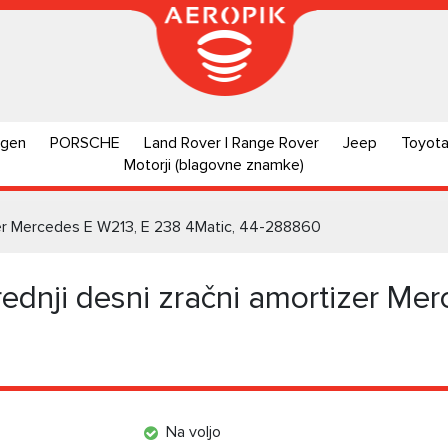
agen
PORSCHE
Land Rover | Range Rover
Jeep
Toyot
Motorji (blagovne znamke)
izer Mercedes E W213, E 238 4Matic, 44-288860
ednji desni zračni amortizer Me
Na voljo