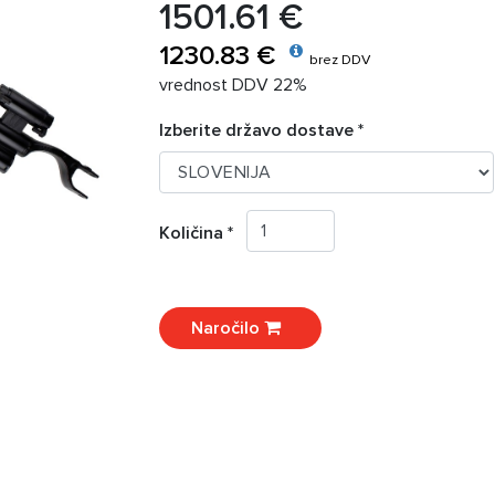
1501.61 €
1230.83 €
brez DDV
vrednost DDV 22%
Izberite državo dostave *
Količina *
Naročilo