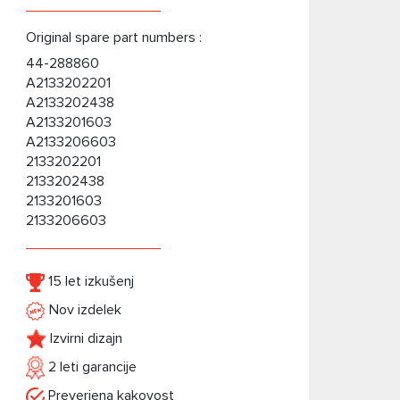
Original spare part numbers :
44-288860
A2133202201
A2133202438
A2133201603
A2133206603
2133202201
2133202438
2133201603
2133206603
15 let izkušenj
Nov izdelek
Izvirni dizajn
2 leti garancije
Preverjena kakovost