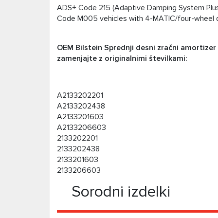
ADS+ Code 215 (Adaptive Damping System Plu
Code M005 vehicles with 4-MATIC/four-wheel d
OEM Bilstein Sprednji desni zračni amortize
zamenjajte z originalnimi številkami:
A2133202201
A2133202438
A2133201603
A2133206603
2133202201
2133202438
2133201603
2133206603
Sorodni izdelki