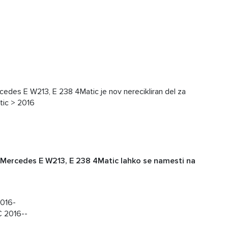
cedes E W213, E 238 4Matic je nov nerecikliran del za
tic > 2016
r Mercedes E W213, E 238 4Matic lahko se namesti na
-
016-
C 2016--