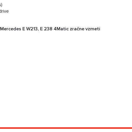
s)
rive
r Mercedes E W213, E 238 4Matic zračne vzmeti