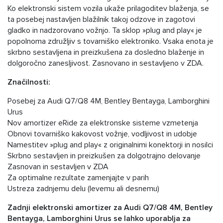
Ko elektronski sistem vozila ukaže prilagoditev blaženja, se
ta posebej nastavljen blažilnik takoj odzove in zagotovi
gladko in nadzorovano vožnjo. Ta sklop »plug and play« je
popolnoma združljiv s tovarniško elektroniko. Vsaka enota je
skrbno sestavljena in preizkušena za dosledno blaženje in
dolgoročno zanesljivost. Zasnovano in sestavljeno v ZDA.
Značilnosti:
Posebej za Audi Q7/Q8 4M, Bentley Bentayga, Lamborghini
Urus
Nov amortizer eRide za elektronske sisteme vzmetenja
Obnovi tovarniško kakovost vožnje, vodljivost in udobje
Namestitev »plug and play« z originalnimi konektorji in nosilci
Skrbno sestavljen in preizkušen za dolgotrajno delovanje
Zasnovan in sestavljen v ZDA
Za optimalne rezultate zamenjajte v parih
Ustreza zadnjemu delu (levemu ali desnemu)
Zadnji elektronski amortizer za Audi Q7/Q8 4M, Bentley
Bentayga, Lamborghini Urus se lahko uporablja za