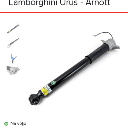
Lamborghini Urus - Arnott
Na voljo