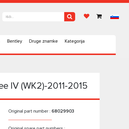
a
Bentley
Druge znamke
Kategorija
kee IV (WK2)-2011-2015
Original part number :
68029903
Original spare part numbers :