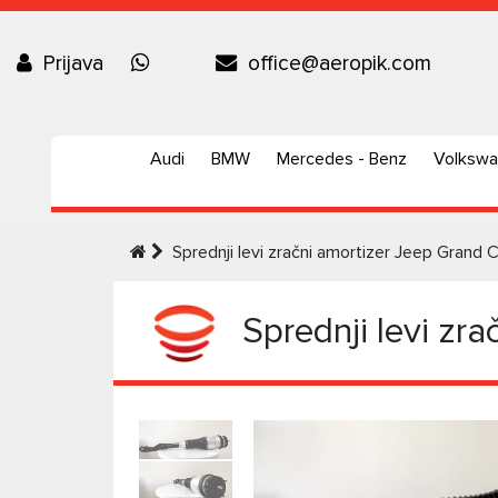
Prijava
office@aeropik.com
Audi
BMW
Mercedes - Benz
Volksw
Sprednji levi zračni amortizer Jeep Gran
Sprednji levi zr