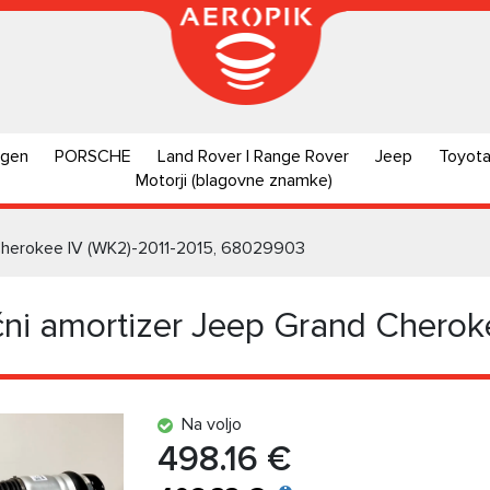
agen
PORSCHE
Land Rover | Range Rover
Jeep
Toyot
Motorji (blagovne znamke)
d Cherokee IV (WK2)-2011-2015, 68029903
ačni amortizer Jeep Grand Chero
Na voljo
498.16 €