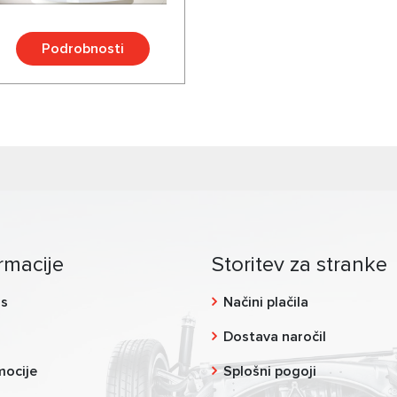
Podrobnosti
rmacije
Storitev za stranke
as
Načini plačila
g
Dostava naročil
mocije
Splošni pogoji