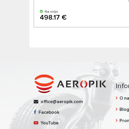
Na voljo
498.17 €
Info
O n
office@aeropik.com
Blo
Facebook
Pro
YouTube