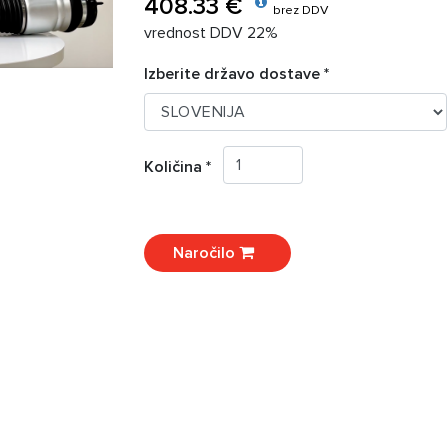
408.33 €
brez DDV
vrednost DDV 22%
Izberite državo dostave *
Količina *
Naročilo