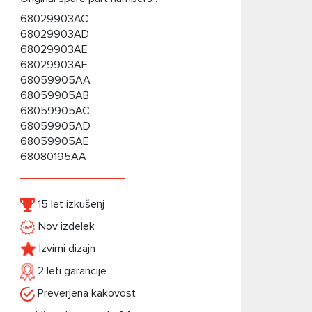
68029903AC
68029903AD
68029903AE
68029903AF
68059905AA
68059905AB
68059905AC
68059905AD
68059905AE
68080195AA
15 let izkušenj
Nov izdelek
Izvirni dizajn
2 leti garancije
Preverjena kakovost