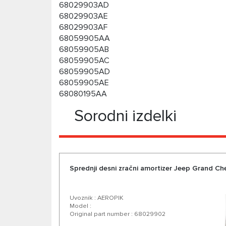
68029903AD
68029903AE
68029903AF
68059905AA
68059905AB
68059905AC
68059905AD
68059905AE
68080195AA
Sorodni izdelki
Sprednji desni zračni amortizer Jeep Grand C
Uvoznik : AEROPIK
Model :
Original part number : 68029902