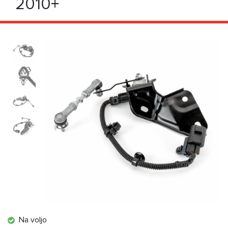
2010+
Na voljo