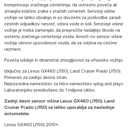
kompresorju zračnega vzmetenja, da ustrezno poveča ali
zmanjša količino zraka v zračnih vzmeteh. Senzorji višine
vožnje se lahko obrabijo in so dovzetni za poškodbe zaradi
cestnih odpadkov, nesreč, vdora vode in soli. Senzorje višine
vožnje je treba zamenjati, da preprečite nadaljnjo škodo na
sistemu zračnega vzmetenja vozila. Arnott-ov senzor višine
vožnje obnovi sposobnost vozila, da se odziva na cestne
razmere.
Poveča udobje in dinamične zmogljivosti za vrhunsko vožnjo.
Izključno za Lexus GX460 (J150), Land Cruiser Prado (J150).
Primeren za zadnjo desno stran.
Neposredna namestitev za hitro namestitev »plug and play«.
Laboratorijsko preizkušeno do 1 milijona ciklov.
Zadnji desni senzor višine Lexus GX460 (J150), Land
Cruiser Prado (J150) se lahko uporablja za naslednje
avtomobile:
Lexus GX460 (J150) 2010+.