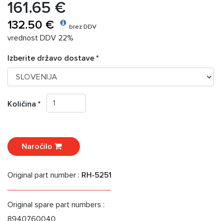
161.65 €
132.50 €
brez DDV
vrednost DDV 22%
Izberite državo dostave *
Količina *
Naročilo
Original part number :
RH-5251
Original spare part numbers :
8940760040