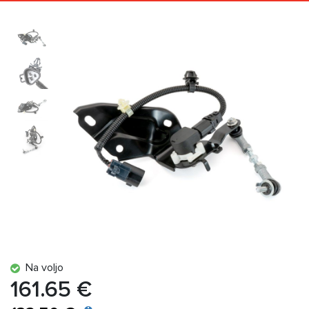
Na voljo
161.65 €