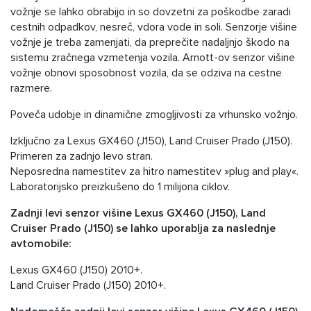
vožnje se lahko obrabijo in so dovzetni za poškodbe zaradi
cestnih odpadkov, nesreč, vdora vode in soli. Senzorje višine
vožnje je treba zamenjati, da preprečite nadaljnjo škodo na
sistemu zračnega vzmetenja vozila. Arnott-ov senzor višine
vožnje obnovi sposobnost vozila, da se odziva na cestne
razmere.
Poveča udobje in dinamične zmogljivosti za vrhunsko vožnjo.
Izključno za Lexus GX460 (J150), Land Cruiser Prado (J150).
Primeren za zadnjo levo stran.
Neposredna namestitev za hitro namestitev »plug and play«.
Laboratorijsko preizkušeno do 1 milijona ciklov.
Zadnji levi senzor višine Lexus GX460 (J150), Land
Cruiser Prado (J150) se lahko uporablja za naslednje
avtomobile:
Lexus GX460 (J150) 2010+.
Land Cruiser Prado (J150) 2010+.