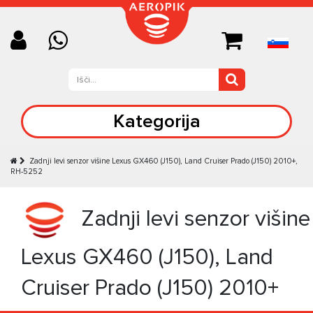
Kategorija
Zadnji levi senzor višine Lexus GX460 (J150), Land Cruiser Prado (J150) 2010+,
RH-5252
Zadnji levi senzor višine
Lexus GX460 (J150), Land
Cruiser Prado (J150) 2010+