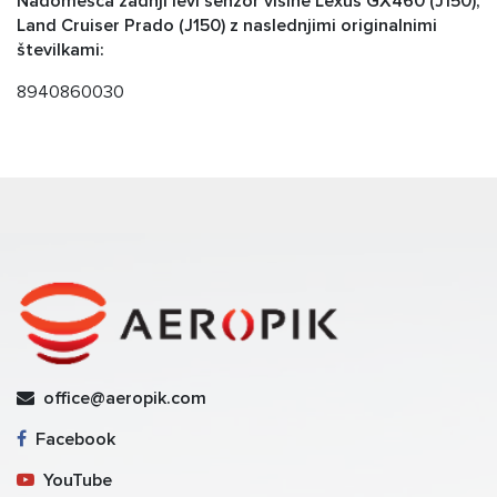
Nadomešča zadnji levi senzor višine Lexus GX460 (J150),
Land Cruiser Prado (J150) z naslednjimi originalnimi
številkami:
8940860030
office@aeropik.com
Facebook
YouTube