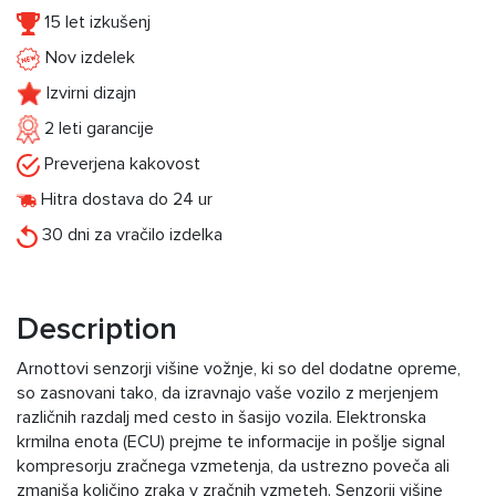
15 let izkušenj
Nov izdelek
Izvirni dizajn
2 leti garancije
Preverjena kakovost
Hitra dostava do 24 ur
30 dni za vračilo izdelka
Description
Arnottovi senzorji višine vožnje, ki so del dodatne opreme,
so zasnovani tako, da izravnajo vaše vozilo z merjenjem
različnih razdalj med cesto in šasijo vozila. Elektronska
krmilna enota (ECU) prejme te informacije in pošlje signal
kompresorju zračnega vzmetenja, da ustrezno poveča ali
zmanjša količino zraka v zračnih vzmeteh. Senzorji višine