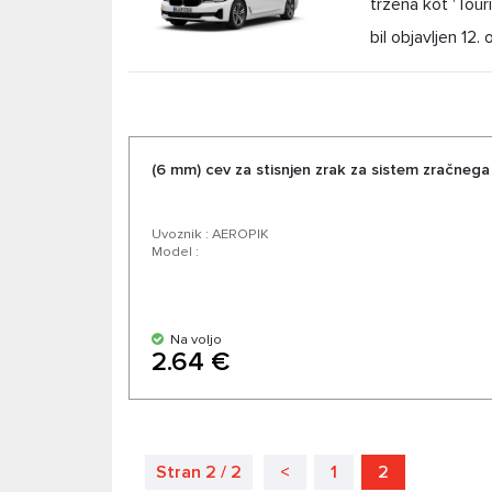
tržena kot 'Tou
bil objavljen 12
(6 mm) cev za stisnjen zrak za sistem zračneg
Uvoznik : AEROPIK
Model :
Na voljo
2.64 €
Stran 2 / 2
<
1
2