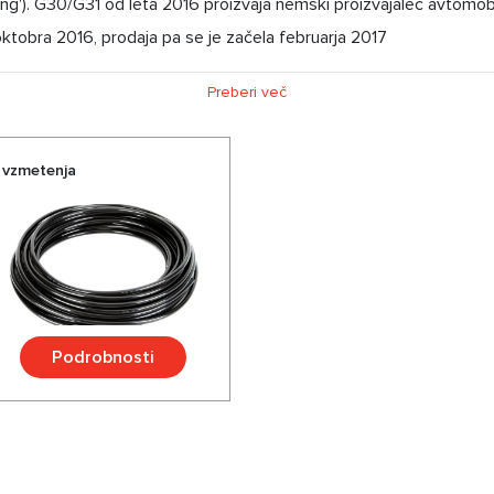
ring'). G30/G31 od leta 2016 proizvaja nemški proizvajalec avtom
. oktobra 2016, prodaja pa se je začela februarja 2017
Preberi več
a vzmetenja
Podrobnosti