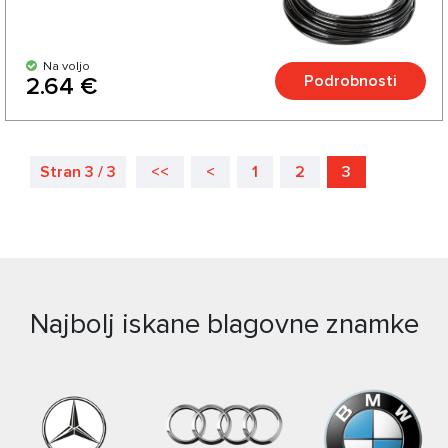
Na voljo
Podrobnosti
2.64 €
Stran 3 / 3
<<
<
1
2
3
Najbolj iskane blagovne znamke