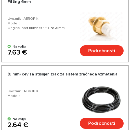
Fitting 6mm
Uvoznik : AEROPIK
Model :
Original part number : FITING6mm
Na voljo
Podrobnosti
7.63 €
(6 mm) cev za stisnjen zrak za sistem zračnega vzmetenja
Uvoznik : AEROPIK
Model :
Na voljo
Podrobnosti
2.64 €