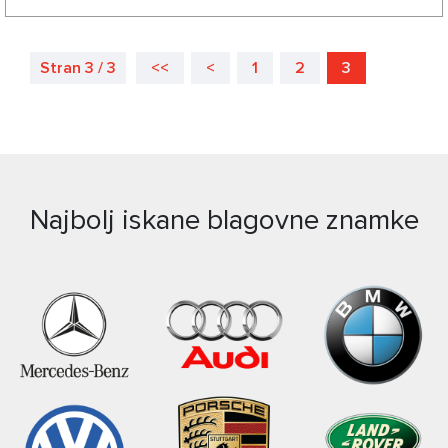
Stran 3 / 3
<<
<
1
2
3
Najbolj iskane blagovne znamke