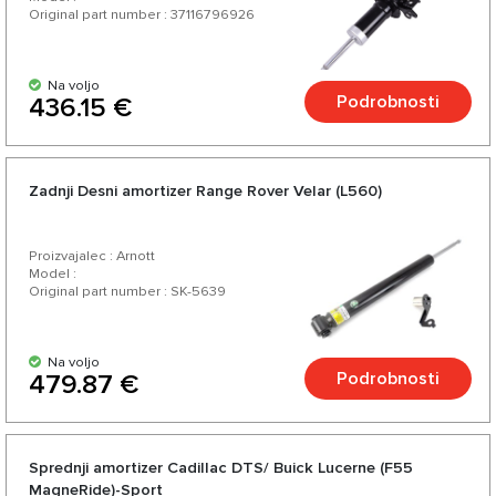
Original part number : 37116796926
Na voljo
Podrobnosti
436.15 €
Zadnji Desni amortizer Range Rover Velar (L560)
Proizvajalec : Arnott
Model :
Original part number : SK-5639
Na voljo
Podrobnosti
479.87 €
Sprednji amortizer Cadillac DTS/ Buick Lucerne (F55
MagneRide)-Sport