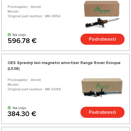
Proizvajalec : Arnott
Model :
Original part number : MR-3856
Na voljo
Podrobnosti
596.78 €
OES Sprednji levi magnetni amortizer Range Rover Evoque
(L538)
Proizvajalec : Arnott
Model :
Original part number : MR-5089
Na voljo
Podrobnosti
384.30 €