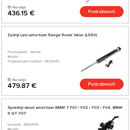
Na voljo
Podrobnosti
436.15 €
Zadnji Levi amortizer Range Rover Velar (L560)
Proizvajalec : Arnott
Model :
Original part number : SK-5640
Na voljo
Podrobnosti
479.87 €
Sprednji desni amortizer BMW 7 F01 / F02 / F03 / F04, BMW
5 GT F07
Uvoznik : AEROPIK
Model :