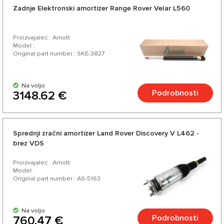
Zadnje Elektronski amortizer Range Rover Velar L560
Proizvajalec : Arnott
Model :
Original part number : SKE-3827
Na voljo
Podrobnosti
3148.62 €
Sprednji zračni amortizer Land Rover Discovery V L462 -
brez VDS
Proizvajalec : Arnott
Model :
Original part number : AS-5163
Na voljo
Podrobnosti
760.47 €