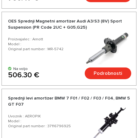
OES Sprednji Magnetni amortizer Audi A3/S3 (8V) Sport
Suspension (PR Code 2UC + G05,G25)
Proizvajalec : Arnott
Model :
Original part number : MR-5742
Na voljo
Podrobnosti
506.30 €
Sprednji levi amortizer BMW 7 F01 / F02 / F03 / F04, BMW 5
GT F07
Uvoznik : AEROPIK
Model :
Original part number : 37116796925