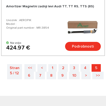
Amortizer Magnetni zadnji levi Audi TT, TT RS, TTS (8S)
Uvoznik : AEROPIK
Model :
Original part number : MR-3854
Na voljo
Podrobnosti
424.97 €
Stran
<<
<
1
2
3
4
5
5 / 12
6
7
8
9
10
>
>>