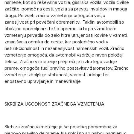
namene, kot so reševalna vozila, gasilska vozila, vozila civilne
zaščite, pomoč na cesti, vozila za prevoz invalidov in mnoga
druga. Pri vseh zračno vzmetenje omogoča večjo
zanesljivost pri povečani obremenitvi. Takšni avtomobili so
običajno opremljeni s težjo opremo, ki bi pri vzmetnem
vzmetenju privedla do zelo hitre utrujenosti kovine v vzmeti,
zmanjšanja odmika do ceste, kar posledično vodi v
nefunkcionalnost in nezanesljivost namenskih vozil. Zračno
vzmetenje omogoča, da avtomobil vzdržuje raven položaj
telesa. Zračno vzmetenje preprečuje nizko lego zadnje
preme, omogoča tudi pravilno postavitev žarometov. Zračno
vzmetenje izboljšuje stabilnost, varnost, udobje ter
enostavno upravljanje in manevriranje.
SKRBI ZA UGODNOST ZRAČNEGA VZMETENJA
Skrb za zračno vzmetenje je še posebej pomembna za
njegovo pravilno delovanje. Na splošno so najbolj nagnjeni k