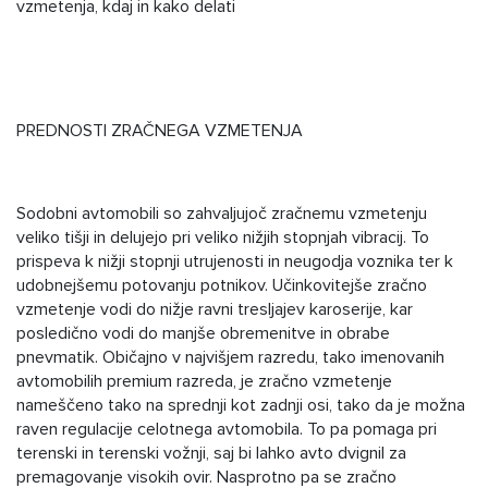
vzmetenja, kdaj in kako delati
PREDNOSTI ZRAČNEGA VZMETENJA
Sodobni avtomobili so zahvaljujoč zračnemu vzmetenju
veliko tišji in delujejo pri veliko nižjih stopnjah vibracij. To
prispeva k nižji stopnji utrujenosti in neugodja voznika ter k
udobnejšemu potovanju potnikov. Učinkovitejše zračno
vzmetenje vodi do nižje ravni tresljajev karoserije, kar
posledično vodi do manjše obremenitve in obrabe
pnevmatik. Običajno v najvišjem razredu, tako imenovanih
avtomobilih premium razreda, je zračno vzmetenje
nameščeno tako na sprednji kot zadnji osi, tako da je možna
raven regulacije celotnega avtomobila. To pa pomaga pri
terenski in terenski vožnji, saj bi lahko avto dvignil za
premagovanje visokih ovir. Nasprotno pa se zračno