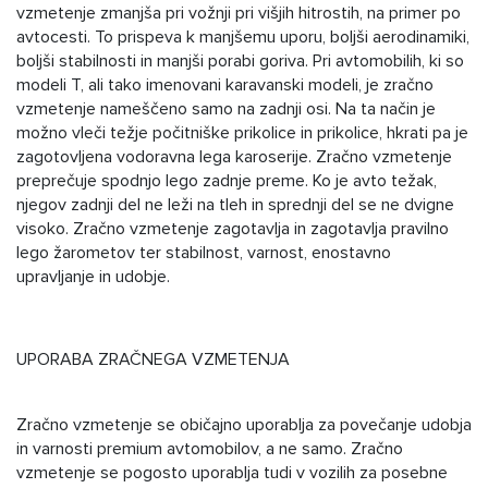
vzmetenje zmanjša pri vožnji pri višjih hitrostih, na primer po
avtocesti. To prispeva k manjšemu uporu, boljši aerodinamiki,
boljši stabilnosti in manjši porabi goriva. Pri avtomobilih, ki so
modeli T, ali tako imenovani karavanski modeli, je zračno
vzmetenje nameščeno samo na zadnji osi. Na ta način je
možno vleči težje počitniške prikolice in prikolice, hkrati pa je
zagotovljena vodoravna lega karoserije. Zračno vzmetenje
preprečuje spodnjo lego zadnje preme. Ko je avto težak,
njegov zadnji del ne leži na tleh in sprednji del se ne dvigne
visoko. Zračno vzmetenje zagotavlja in zagotavlja pravilno
lego žarometov ter stabilnost, varnost, enostavno
upravljanje in udobje.
UPORABA ZRAČNEGA VZMETENJA
Zračno vzmetenje se običajno uporablja za povečanje udobja
in varnosti premium avtomobilov, a ne samo. Zračno
vzmetenje se pogosto uporablja tudi v vozilih za posebne