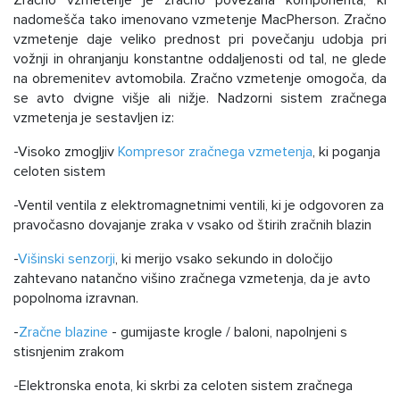
Zračno vzmetenje je zračno povezana komponenta, ki
nadomešča tako imenovano vzmetenje MacPherson. Zračno
vzmetenje daje veliko prednost pri povečanju udobja pri
vožnji in ohranjanju konstantne oddaljenosti od tal, ne glede
na obremenitev avtomobila. Zračno vzmetenje omogoča, da
se avto dvigne višje ali nižje. Nadzorni sistem zračnega
vzmetenja je sestavljen iz:
-Visoko zmogljiv
Kompresor zračnega vzmetenja
, ki poganja
celoten sistem
-Ventil ventila z elektromagnetnimi ventili, ki je odgovoren za
pravočasno dovajanje zraka v vsako od štirih zračnih blazin
-
Višinski senzorji
, ki merijo vsako sekundo in določijo
zahtevano natančno višino zračnega vzmetenja, da je avto
popolnoma izravnan.
-
Zračne blazine
- gumijaste krogle / baloni, napolnjeni s
stisnjenim zrakom
-Elektronska enota, ki skrbi za celoten sistem zračnega