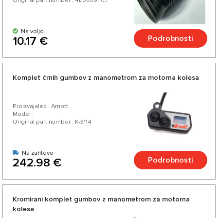
Original part number : 4E0039FCT
Na voljo
Podrobnosti
10.17 €
Komplet črnih gumbov z manometrom za motorna kolesa
Proizvajalec : Arnott
Model :
Original part number : K-3114
Na zahtevo
Podrobnosti
242.98 €
Kromirani komplet gumbov z manometrom za motorna
kolesa