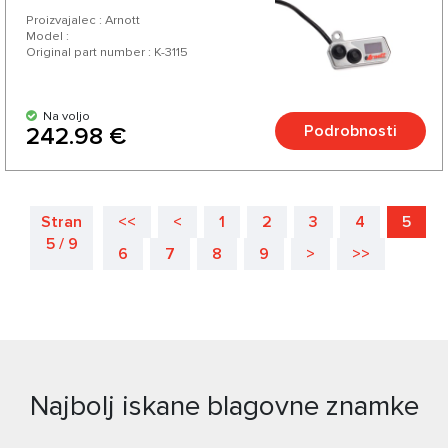
Proizvajalec : Arnott
Model :
Original part number : K-3115
Na voljo
Podrobnosti
242.98 €
Stran
<<
<
1
2
3
4
5
5 / 9
6
7
8
9
>
>>
Najbolj iskane blagovne znamke