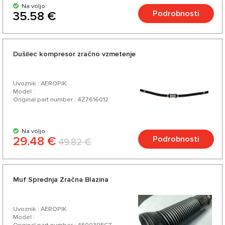
Na voljo
Podrobnosti
35.58 €
Dušilec kompresor zračno vzmetenje
Uvoznik : AEROPIK
Model :
Original part number : 4Z7616012
Na voljo
29.48 €
Podrobnosti
49.82 €
Muf Sprednja Zračna Blazina
Uvoznik : AEROPIK
Model :