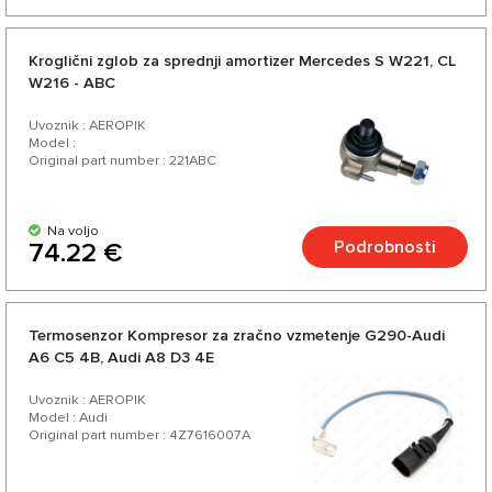
Kroglični zglob za sprednji amortizer Mercedes S W221, CL
W216 - ABC
Uvoznik : AEROPIK
Model :
Original part number : 221ABC
Na voljo
Podrobnosti
74.22 €
Termosenzor Kompresor za zračno vzmetenje G290-Audi
A6 C5 4B, Audi A8 D3 4E
Uvoznik : AEROPIK
Model : Audi
Original part number : 4Z7616007A