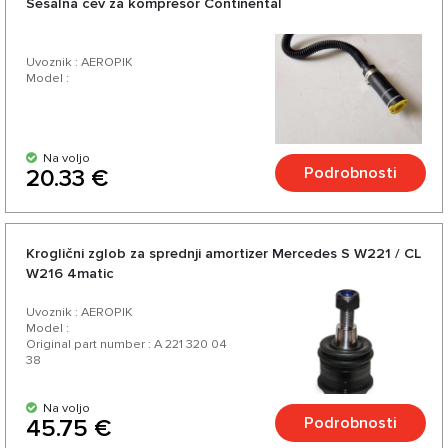
Sesalna cev za kompresor Continental
Uvoznik : AEROPIK
Model :
Na voljo
Podrobnosti
20.33 €
Kroglični zglob za sprednji amortizer Mercedes S W221 / CL
W216 4matic
Uvoznik : AEROPIK
Model :
Original part number : A 221 320 04
38
Na voljo
Podrobnosti
45.75 €