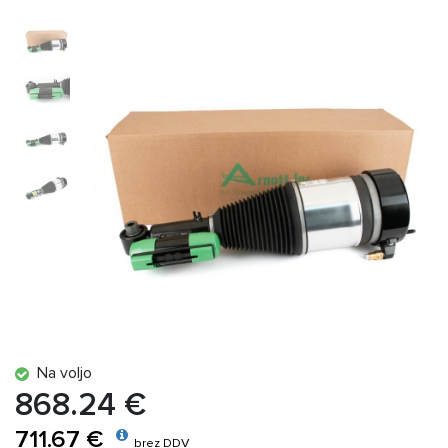
Na voljo
868.24 €
711.67 €
brez DDV