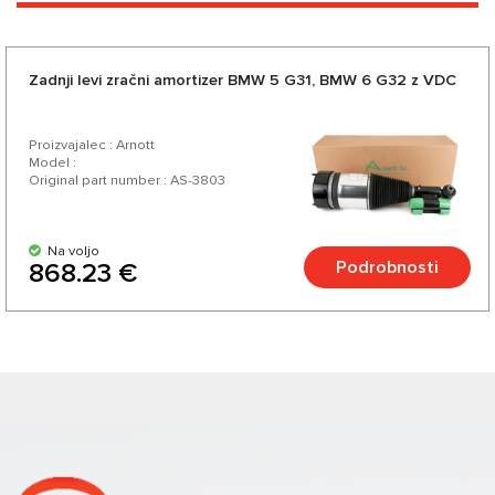
Zadnji levi zračni amortizer BMW 5 G31, BMW 6 G32 z VDC
Proizvajalec : Arnott
Model :
Original part number : AS-3803
Na voljo
Podrobnosti
868.23 €