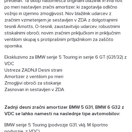
predelan. Ta sklop nadomešča originalni blažilnik in ima nov,
po meri nastavljen zračni amortizer, ki zagotavlja odlično
vožnjo in izjemno zmogljivost. Nov blažilnik udarcev z
zračnim vzmetenjem je sestavljen v ZDA z dolgotrajnimi
tesnili Arnotts, O-tesnili, zaustavitvijo udarcev, robustnimi
stiskalnimi obroči, novim zračnim priključkom in priključnim
ventilom skupaj s protiprašnim prtljažnikom za zaščito
opornika.
Ekskluzivno za BMW serije 5 Touring in serije 6 GT (G31/32) z
VDC
Ustreza ZADNJI Desni strani
Amortizer z ventilom po meri
Zmogljivi obroči za stiskanje
Zasnovan in sestavljen v ZDA
Zadnji desni zračni amortizer BMW 5 G31, BMW 6 G32 z
VDC se lahko namesti na naslednje tipe avtomobilov:
BMW serije 5 Touring (podvozje G31, vklj. M športno
podvozje, z VDC)