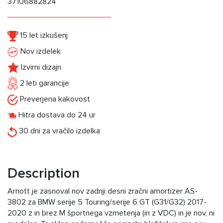
37106882824
15 let izkušenj
Nov izdelek
Izvirni dizajn
2 leti garancije
Preverjena kakovost
Hitra dostava do 24 ur
30 dni za vračilo izdelka
Description
Arnott je zasnoval nov zadnji desni zračni amortizer AS-
3802 za BMW serije 5 Touring/serije 6 GT (G31/G32) 2017-
2020 z in brez M športnega vzmetenja (in z VDC) in je nov, ni