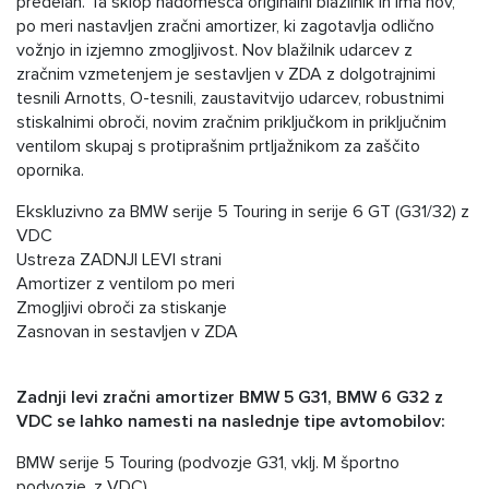
predelan. Ta sklop nadomešča originalni blažilnik in ima nov,
po meri nastavljen zračni amortizer, ki zagotavlja odlično
vožnjo in izjemno zmogljivost. Nov blažilnik udarcev z
zračnim vzmetenjem je sestavljen v ZDA z dolgotrajnimi
tesnili Arnotts, O-tesnili, zaustavitvijo udarcev, robustnimi
stiskalnimi obroči, novim zračnim priključkom in priključnim
ventilom skupaj s protiprašnim prtljažnikom za zaščito
opornika.
Ekskluzivno za BMW serije 5 Touring in serije 6 GT (G31/32) z
VDC
Ustreza ZADNJI LEVI strani
Amortizer z ventilom po meri
Zmogljivi obroči za stiskanje
Zasnovan in sestavljen v ZDA
Zadnji levi zračni amortizer BMW 5 G31, BMW 6 G32 z
VDC se lahko namesti na naslednje tipe avtomobilov:
BMW serije 5 Touring (podvozje G31, vklj. M športno
podvozje, z VDC)