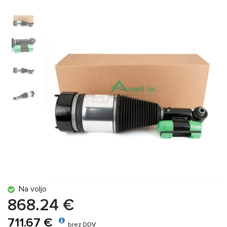
Na voljo
868.24 €
711.67 €
brez DDV