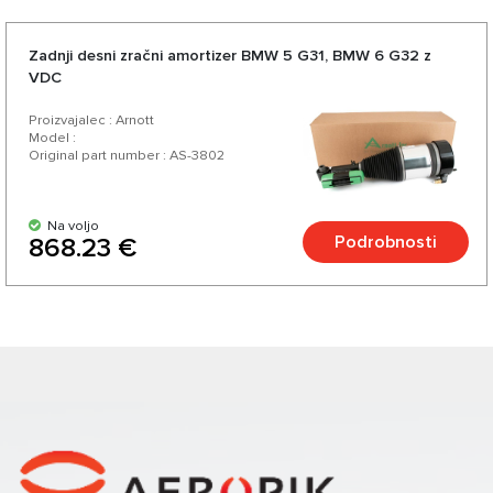
Zadnji desni zračni amortizer BMW 5 G31, BMW 6 G32 z
VDC
Proizvajalec : Arnott
Model :
Original part number : AS-3802
Na voljo
Podrobnosti
868.23 €