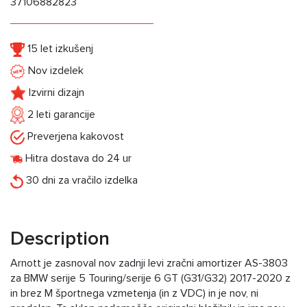
37106882823
15 let izkušenj
Nov izdelek
Izvirni dizajn
2 leti garancije
Preverjena kakovost
Hitra dostava do 24 ur
30 dni za vračilo izdelka
Description
Arnott je zasnoval nov zadnji levi zračni amortizer AS-3803
za BMW serije 5 Touring/serije 6 GT (G31/G32) 2017-2020 z
in brez M športnega vzmetenja (in z VDC) in je nov, ni